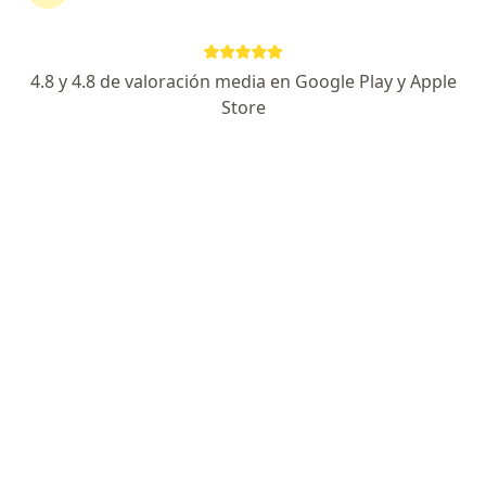
Dirección 1
Dirección 2
4.8 y 4.8 de valoración media en Google Play y Apple
Alvear 331, Martínez
•
Mapa
Store
Consultorio privado
Acepta Sancor Salud
Este especialista no ofrece reserva de turno en línea en esta dirección.
Solicitá un turno
Dr. Diego Sebastián Zotta