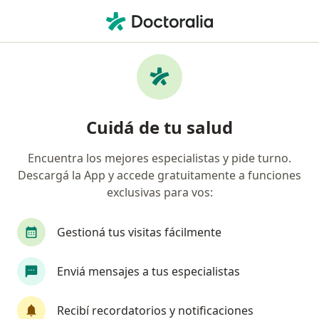
Men
Médico Clínico • Belgrano, Buenos Aires
Filtros
Obra social:
Sancor Salud
Médicos clínicos recomendados de Sancor
Cuidá de tu salud
Salud en Belgrano
Encuentra los mejores especialistas y pide turno.
Descargá la App y accede gratuitamente a funciones
exclusivas para vos:
Gestioná tus visitas fácilmente
Enviá mensajes a tus especialistas
Dr. Joaquin Argonz
·
Ver más
Médico clínico, Endocrinólogo, Nutricionista
Recibí recordatorios y notificaciones
304 opiniones