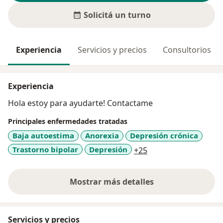
Solicitá un turno
Experiencia
Servicios y precios
Consultorios
Experiencia
Hola estoy para ayudarte! Contactame
Principales enfermedades tratadas
Baja autoestima
Anorexia
Depresión crónica
a11y_sr_more_disea
Trastorno bipolar
Depresión
+25
Mostrar más detalles
sobre la experiencia
Servicios y precios