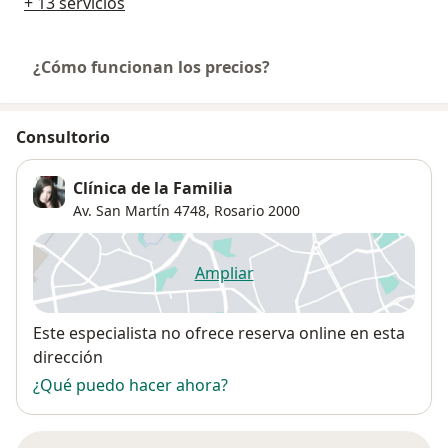
+ 13 servicios
¿Cómo funcionan los precios?
Consultorio
Clínica de la Familia
Av. San Martín 4748,
Rosario
2000
Ampliar
se abre en una nueva pestañ
Disponibilidad
Este especialista no ofrece reserva online en esta
dirección
¿Qué puedo hacer ahora?