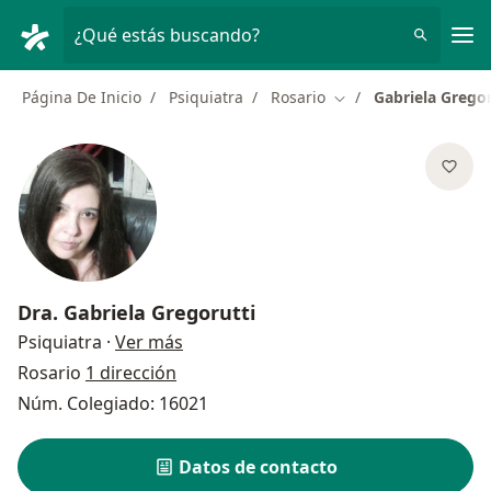
Men
¿Qué estás buscando?
Página De Inicio
Psiquiatra
Rosario
Gabriela Gregor
Cambiar de ciudad
Dra.
Gabriela Gregorutti
sobre las especializaciones
Psiquiatra
·
Ver más
Rosario
1 dirección
Núm. Colegiado: 16021
Datos de contacto