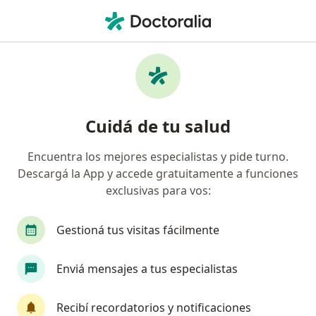
Men
Psiquiatra • Rosario, Santa Fe
Filtros
Obra social:
Sancor Salud
Psiquiatras recomendados de Sancor Salud
Cuidá de tu salud
en Rosario
Encuentra los mejores especialistas y pide turno.
Descargá la App y accede gratuitamente a funciones
exclusivas para vos:
Gestioná tus visitas fácilmente
Enviá mensajes a tus especialistas
Dra. Priscila Ferraro
·
Ver más
Psiquiatra, Médico laboral
Recibí recordatorios y notificaciones
6 opiniones