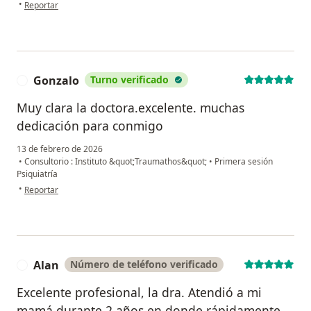
en opinión del usuario Raquel
•
Reportar
Gonzalo
Turno verificado
G
Muy clara la doctora.excelente. muchas
dedicación para conmigo
13 de febrero de 2026
•
Consultorio : Instituto &quot;Traumathos&quot;
•
Primera sesión
Psiquiatría
en opinión del usuario Gonzalo
•
Reportar
Alan
Número de teléfono verificado
A
Excelente profesional, la dra. Atendió a mi
mamá durante 2 años en donde rápidamente