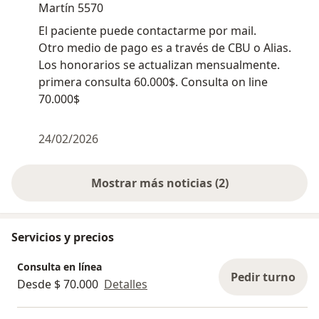
Martín 5570
cualquier persona. En caso de imposibilidad de asistir
al consultorio, ofrezco atención en domicilio. Durante
El paciente puede contactarme por mail.
la situación de pandemia, realizo entrevistas vía skype,
Otro medio de pago es a través de CBU o Alias.
zoom, meet o videollamadas. Apoyo psicoterapéutico
Los honorarios se actualizan mensualmente.
en secuelas derivadas del aislamiento obligatorio por
primera consulta 60.000$. Consulta on line
la pandemia: miedos, ansiedad, depresión, trastornos
70.000$
del sueño y síntomas asociados a esta problemática
actual.
24/02/2026
Mostrar más noticias (2)
Servicios y precios
Consulta en línea
Pedir turno
Desde $ 70.000
Detalles