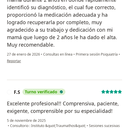
identificó su diagnóstico, el cual fue correcto,
proporcionó la medicación adecuada y ha
logrado recuperarla por completo, muy
agradecido a su trabajo y dedicación con mi
mamá que luego de 2 años le ha dado el alta.
Muy recomendable.
27 de enero de 2026
•
Consultas en línea
•
Primera sesión Psiquiatría
•
en opinión del usuario Alan
Reportar
F.S
Turno verificado
F
Excelente profesional!! Comprensiva, paciente,
exigente, comprensible por su especialidad!
5 de noviembre de 2025
•
Consultorio : Instituto &quot;Traumathos&quot;
•
Sesiones sucesivas