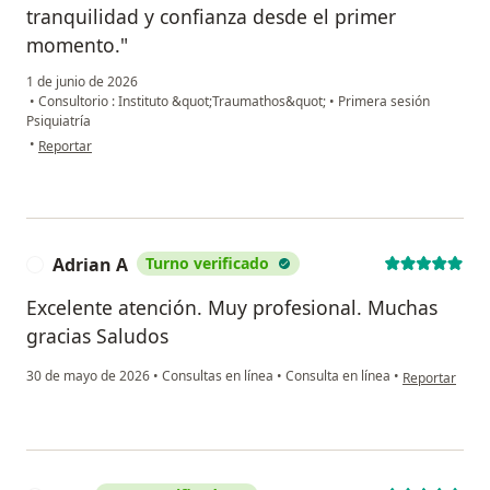
tranquilidad y confianza desde el primer
momento."
1 de junio de 2026
•
Consultorio : Instituto &quot;Traumathos&quot;
•
Primera sesión
Psiquiatría
en opinión del usuario Delia joauen
•
Reportar
Adrian A
Turno verificado
A
Excelente atención. Muy profesional. Muchas
gracias Saludos
en opinión del
30 de mayo de 2026
•
Consultas en línea
•
Consulta en línea
•
Reportar