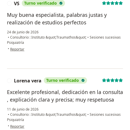
VS
Turno verificado
V
Muy buena especialista, palabras justas y
realización de estudios perfectos
24 de junio de 2026
•
Consultorio : Instituto &quot;Traumathos&quot;
•
Sesiones sucesivas
Psiquiatría
en opinión del usuario VS
•
Reportar
Lorena vera
Turno verificado
L
Excelente profesional, dedicación en la consulta
, explicación clara y precisa; muy respetuosa
11 de junio de 2026
•
Consultorio : Instituto &quot;Traumathos&quot;
•
Sesiones sucesivas
Psiquiatría
en opinión del usuario Lorena vera
•
Reportar