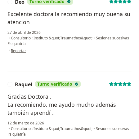
Deo
Turno verificado
D
Excelente doctora la recomiendo muy buena su
atencion
27 de abril de 2026
•
Consultorio : Instituto &quot;Traumathos&quot;
•
Sesiones sucesivas
Psiquiatría
en opinión del usuario Deo
•
Reportar
Raquel
Turno verificado
R
Gracias Doctora .
La recomiendo, me ayudo mucho además
también aprendí .
12 de marzo de 2026
•
Consultorio : Instituto &quot;Traumathos&quot;
•
Sesiones sucesivas
Psiquiatría