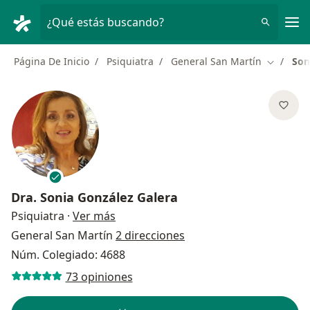
Men
¿Qué estás buscando?
Página De Inicio
Psiquiatra
General San Martín
Son
Cambiar 
Dra.
Sonia González Galera
sobre las especializaciones
Psiquiatra
·
Ver más
General San Martín
2 direcciones
Núm. Colegiado: 4688
73 opiniones