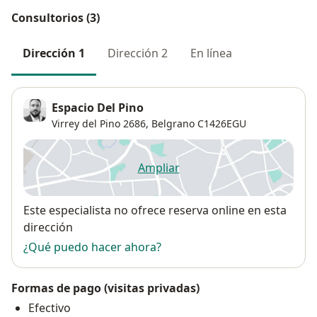
Consultorios (3)
Dirección 1
Dirección 2
En línea
Espacio Del Pino
Virrey del Pino 2686,
Belgrano
C1426EGU
Ampliar
se abre en una nueva pestañ
Disponibilidad
Este especialista no ofrece reserva online en esta
dirección
¿Qué puedo hacer ahora?
Formas de pago (visitas privadas)
Efectivo