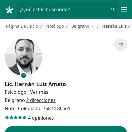
Men
¿Qué estás buscando?
Página De Inicio
Psicólogo
Belgrano
Hernán Luis 
Cambiar de ciudad
Lic.
Hernán Luis Amato
sobre las especializaciones
Psicólogo
·
Ver más
Belgrano
2 direcciones
Núm. Colegiado: 75874 86661
4 opiniones