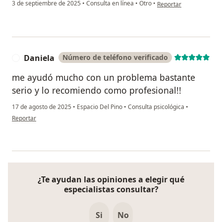
en opinión del usuario 
3 de septiembre de 2025
•
Consulta en línea
•
Otro
•
Reportar
Daniela
Número de teléfono verificado
D
me ayudó mucho con un problema bastante
serio y lo recomiendo como profesional!!
17 de agosto de 2025
•
Espacio Del Pino
•
Consulta psicológica
•
en opinión del usuario Daniela
Reportar
¿Te ayudan las opiniones a elegir qué
especialistas consultar?
Si
No