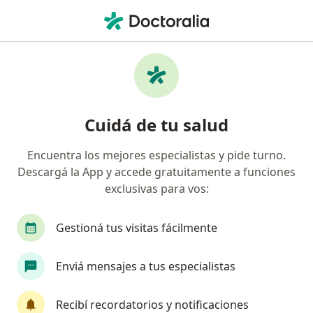
Men
Ataques De Pánico • Belgrano, Buenos Aires
Filtros
• 1
Obra social
Mapa
Especialistas en Ataques de pánico en
Cuidá de tu salud
Belgrano
Encuentra los mejores especialistas y pide turno.
Descargá la App y accede gratuitamente a funciones
¿Qué especialidad estás buscando?
exclusivas para vos:
Psicólogo
Psicoanalista
Psiquiatra
M
Gestioná tus visitas fácilmente
Enviá mensajes a tus especialistas
Recibí recordatorios y notificaciones