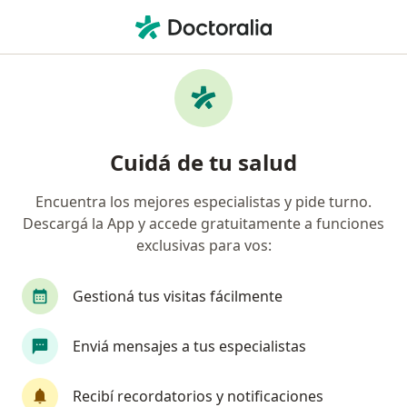
Men
Sexólogo • Belgrano, Buenos Aires
Filtros
Obra social
Mapa
Sexólogos en Belgrano
Cuidá de tu salud
Encuentra los mejores especialistas y pide turno.
¿Cuál es tu obra social?
Descargá la App y accede gratuitamente a funciones
exclusivas para vos:
Gestioná tus visitas fácilmente
Enviá mensajes a tus especialistas
Recibí recordatorios y notificaciones
Lic. Alcira M Camillucci