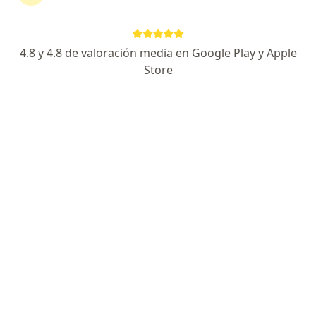
·
Ver más
Sexólogo, Psicólogo
11 opiniones
4.8 y 4.8 de valoración media en Google Play y Apple
Dirección
En línea
Store
Paraguay 4215 (única entrada)- Palermo, Capital Federal
•
Mapa
Consultorio Lic. Alcira M. Camillucci - Horario fuera del calendario solicitarlo por whatsapp
Consultas sucesivas Sexología
$ 40.000
Este especialista no ofrece reserva de turno en línea en esta dirección.
Solicitá un turno