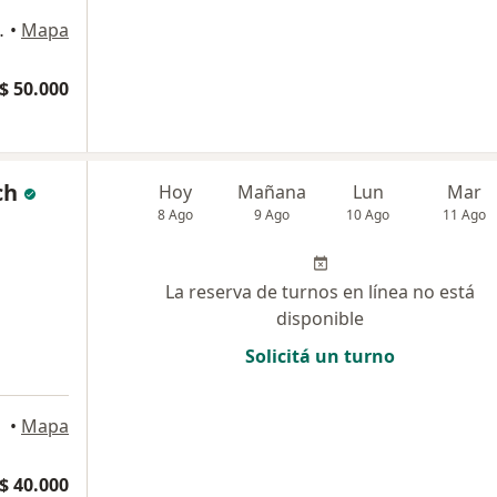
 de Buenos Aires
•
Mapa
$ 50.000
ch
Hoy
Mañana
Lun
Mar
8 Ago
9 Ago
10 Ago
11 Ago
La reserva de turnos en línea no está
disponible
Solicitá un turno
•
Mapa
$ 40.000