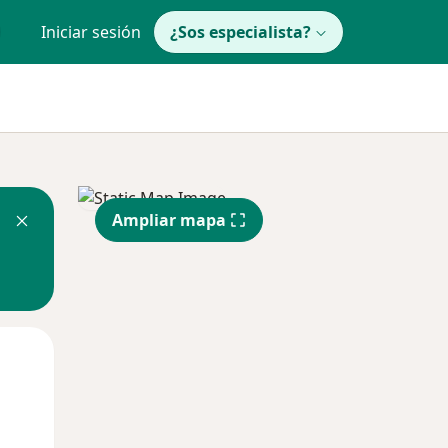
Iniciar sesión
¿Sos especialista?
Ampliar mapa
Mié
Jue
Vie
12 Ago
13 Ago
14 Ago