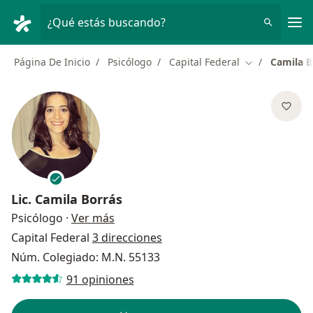
Men
¿Qué estás buscando?
Página De Inicio
Psicólogo
Capital Federal
Camila B
Cambiar de ci
Lic.
Camila Borrás
sobre las especializaciones
Psicólogo
·
Ver más
Capital Federal
3 direcciones
Núm. Colegiado: M.N. 55133
91 opiniones