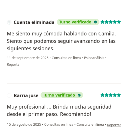
Cuenta eliminada
Turno verificado
Me siento muy cómoda hablando con Camila.
Siento que podemos seguir avanzando en las
siguientes sesiones.
11 de septiembre de 2025
•
Consultas en línea
•
Psicoanálisis
•
en opinión del usuario Cuenta eliminada
Reportar
Barria jose
Turno verificado
B
Muy profesional ... Brinda mucha seguridad
desde el primer paso. Recomiendo!
en opinión de
15 de agosto de 2025
•
Consultas en línea
•
Consulta en línea
•
Reportar