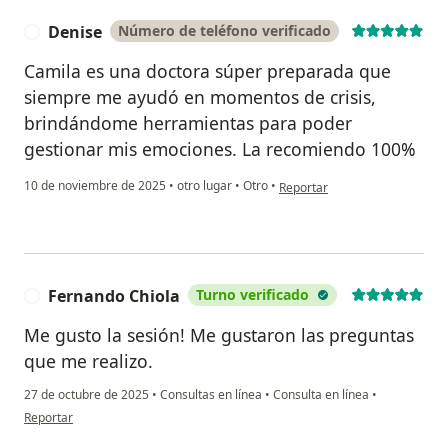
Denise
Número de teléfono verificado
D
Camila es una doctora súper preparada que
siempre me ayudó en momentos de crisis,
brindándome herramientas para poder
gestionar mis emociones. La recomiendo 100%
en opinión del usuario Denise
10 de noviembre de 2025
•
otro lugar
•
Otro
•
Reportar
Fernando Chiola
Turno verificado
F
Me gusto la sesión! Me gustaron las preguntas
que me realizo.
27 de octubre de 2025
•
Consultas en línea
•
Consulta en línea
•
en opinión del usuario Fernando Chiola
Reportar