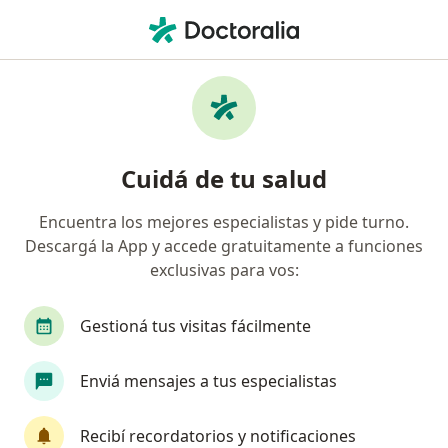
Men
Psicólogo • Villa Crespo, Capital Federal, Capital Federal
Filtros
Obra social
Mapa
Psicólogos en Villa Crespo, Capital Federal
Cuidá de tu salud
Encuentra los mejores especialistas y pide turno.
¿Cuál es tu obra social?
Descargá la App y accede gratuitamente a funciones
OSDE Binario
Swiss Medical
IOMA
IA
exclusivas para vos:
Gestioná tus visitas fácilmente
Enviá mensajes a tus especialistas
Recibí recordatorios y notificaciones