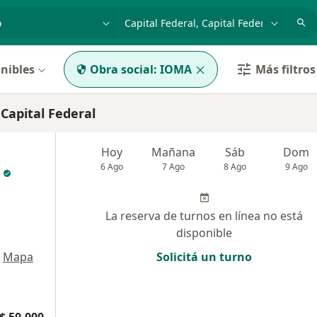
dad, enfermedad o nombre
p. ej. Buenos Aires
nibles
Obra social:
IOMA
Más filtros
Capital Federal
Hoy
Mañana
Sáb
Dom
6 Ago
7 Ago
8 Ago
9 Ago
La reserva de turnos en línea no está
disponible
Mapa
Solicitá un turno