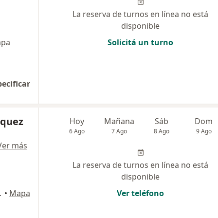
La reserva de turnos en línea no está
disponible
pa
Solicitá un turno
pecificar
zquez
Hoy
Mañana
Sáb
Dom
6 Ago
7 Ago
8 Ago
9 Ago
Ver más
La reserva de turnos en línea no está
disponible
del Mirador
•
Mapa
Ver teléfono