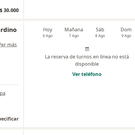
$ 30.000
rdino
Hoy
Mañana
Sáb
Dom
6 Ago
7 Ago
8 Ago
9 Ago
Ver más
La reserva de turnos en línea no está
disponible
Ver teléfono
pa
pecificar