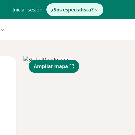
Iniciar sesión
¿Sos especialista?
Lun
Mar
Mié
Ampliar mapa
10 Ago
11 Ago
12 Ago