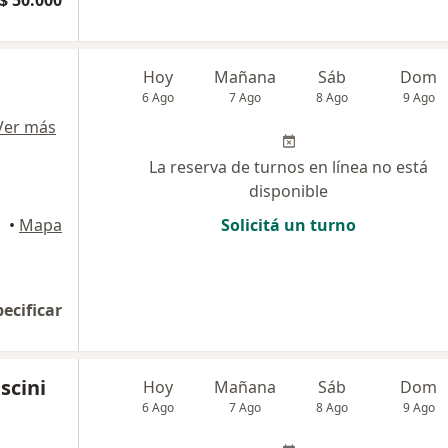
$ 50.000
Hoy
Mañana
Sáb
Dom
6 Ago
7 Ago
8 Ago
9 Ago
Ver más
La reserva de turnos en línea no está
disponible
•
Mapa
Solicitá un turno
pecificar
scini
Hoy
Mañana
Sáb
Dom
6 Ago
7 Ago
8 Ago
9 Ago