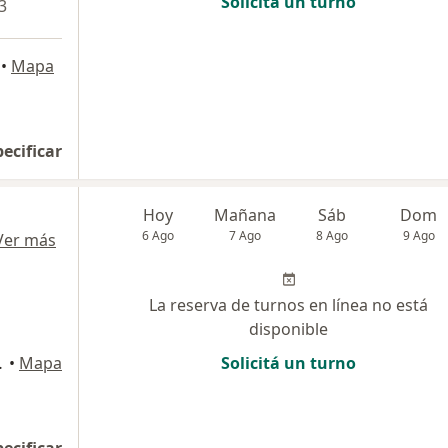
Solicitá un turno
3
•
Mapa
pecificar
Hoy
Mañana
Sáb
Dom
6 Ago
7 Ago
8 Ago
9 Ago
Ver más
La reserva de turnos en línea no está
disponible
tal Federal
•
Mapa
Solicitá un turno
pecificar