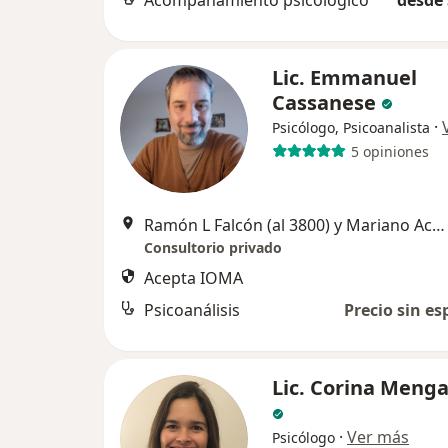
Acompañamiento psicológico
desde 
Lic. Emmanuel
Cassanese
·
Psicólogo, Psicoanalista
5 opiniones
Ramón L Falcón (al 3800) y Mariano Acosta, Capital Federal
Consultorio privado
Acepta IOMA
Psicoanálisis
Precio sin es
Lic. Corina Menga
·
Ver más
Psicólogo