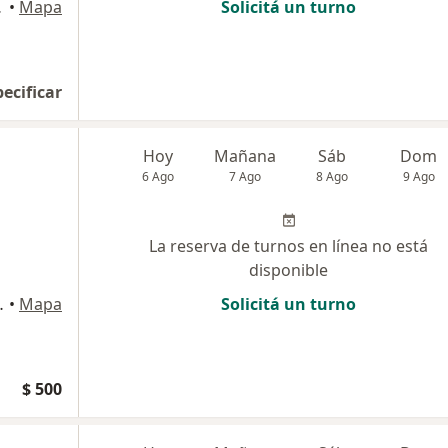
 Federal
•
Mapa
Solicitá un turno
pecificar
Hoy
Mañana
Sáb
Dom
6 Ago
7 Ago
8 Ago
9 Ago
La reserva de turnos en línea no está
disponible
), Capital Federal
•
Mapa
Solicitá un turno
$ 500