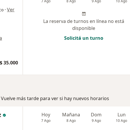
7 Ago
8 Ago
9 Ago
10 Ago
·
Ver
co
La reserva de turnos en línea no está
disponible
a
Solicitá un turno
$ 35.000
 Vuelve más tarde para ver si hay nuevos horarios
z
Hoy
Mañana
Dom
Lun
7 Ago
8 Ago
9 Ago
10 Ago