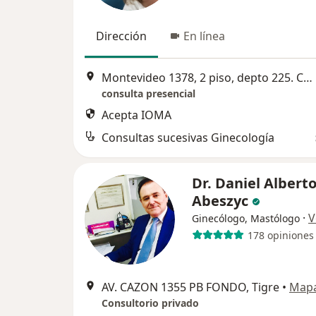
Dirección
En línea
Montevideo 1378, 2 piso, depto 225. COMPLEJO TIGRE 01, Tigre
consulta presencial
Acepta IOMA
Consultas sucesivas Ginecología
Dr. Daniel Albert
Abeszyc
·
V
Ginecólogo, Mastólogo
178 opiniones
AV. CAZON 1355 PB FONDO, Tigre
•
Map
Consultorio privado