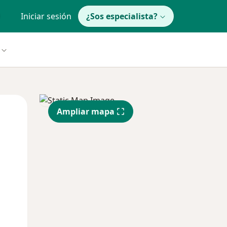
Iniciar sesión
¿Sos especialista?
Mar
Mié
Jue
Ampliar mapa
11 Ago
12 Ago
13 Ago