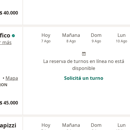
$ 40.000
fico
Hoy
Mañana
Dom
Lun
7 Ago
8 Ago
9 Ago
10 Ago
r más
La reserva de turnos en línea no está
disponible
•
Mapa
Solicitá un turno
RON
$ 45.000
apizzi
Hoy
Mañana
Dom
Lun