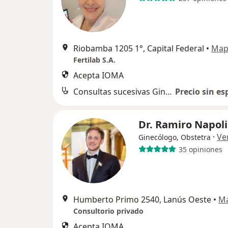
Riobamba 1205 1°, Capital Federal
•
Map
Fertilab S.A.
Acepta IOMA
Consultas sucesivas Ginecología
Precio sin es
Dr. Ramiro Napoli
·
Ve
Ginecólogo, Obstetra
35 opiniones
Humberto Primo 2540, Lanús Oeste
•
M
Consultorio privado
Acepta IOMA