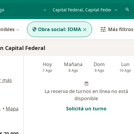
dad, enfermedad o nombre
p. ej. Buenos Aires
nibles
Obra social:
IOMA
Más filtros
 Capital Federal
Hoy
Mañana
Dom
Lun
7 Ago
8 Ago
9 Ago
10 Ago
r más
La reserva de turnos en línea no está
disponible
apital Federal
•
Mapa
Solicitá un turno