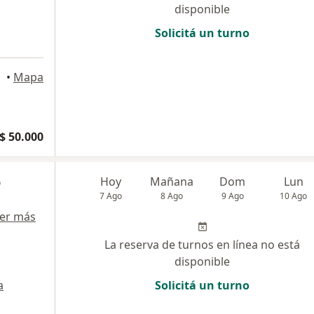
disponible
Solicitá un turno
•
Mapa
$ 50.000
o
Hoy
Mañana
Dom
Lun
7 Ago
8 Ago
9 Ago
10 Ago
er más
La reserva de turnos en línea no está
disponible
a
Solicitá un turno