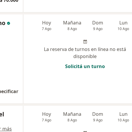
$ 70.000
no
Hoy
Mañana
Dom
Lun
7 Ago
8 Ago
9 Ago
10 Ago
La reserva de turnos en línea no está
disponible
Solicitá un turno
pecificar
el
Hoy
Mañana
Dom
Lun
7 Ago
8 Ago
9 Ago
10 Ago
r más