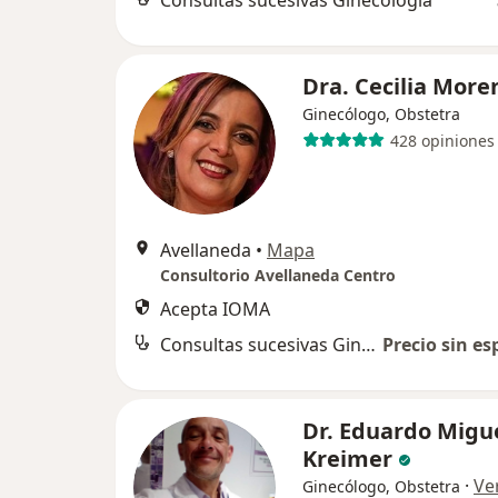
Consultas sucesivas Ginecología
Dra. Cecilia More
Ginecólogo, Obstetra
428 opiniones
Avellaneda
•
Mapa
Consultorio Avellaneda Centro
Acepta IOMA
Consultas sucesivas Ginecología
Precio sin es
Dr. Eduardo Migu
Kreimer
·
Ve
Ginecólogo, Obstetra