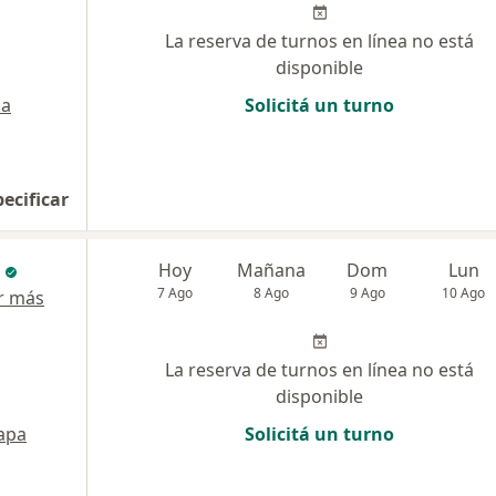
La reserva de turnos en línea no está
disponible
a
Solicitá un turno
pecificar
Hoy
Mañana
Dom
Lun
7 Ago
8 Ago
9 Ago
10 Ago
r más
La reserva de turnos en línea no está
disponible
apa
Solicitá un turno