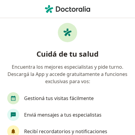
Men
Enfermedades De La Mama • Capital Federal, Capital Federal
Filtros
• 1
Obra social
Mapa
Especialistas en Enfermedades de la mama
Cuidá de tu salud
en Capital Federal
Encuentra los mejores especialistas y pide turno.
Descargá la App y accede gratuitamente a funciones
¿Qué especialidad estás buscando?
exclusivas para vos:
Ginecólogo
Obstetra
Mastólogo
Ciru
Gestioná tus visitas fácilmente
Enviá mensajes a tus especialistas
Recibí recordatorios y notificaciones