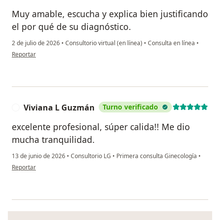
Muy amable, escucha y explica bien justificando
el por qué de su diagnóstico.
2 de julio de 2026
•
Consultorio virtual (en línea)
•
Consulta en línea
•
en opinión del usuario Jb
Reportar
Viviana L Guzmán
Turno verificado
V
excelente profesional, súper calida!! Me dio
mucha tranquilidad.
13 de junio de 2026
•
Consultorio LG
•
Primera consulta Ginecología
•
en opinión del usuario Viviana L Guzmán
Reportar