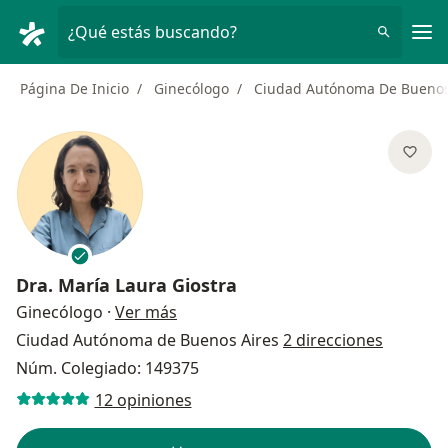
Men
¿Qué estás buscando?
Página De Inicio
Ginecólogo
Ciudad Autónoma De Buenos
Dra.
María Laura Giostra
sobre las especializaciones
Ginecólogo
·
Ver más
Ciudad Autónoma de Buenos Aires
2 direcciones
Núm. Colegiado: 149375
12 opiniones