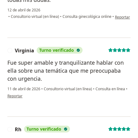
12 de abril de 2026
en opinión de
•
Consultorio virtual (en línea)
•
Consulta ginecológica online
•
Reportar
Virginia
Turno verificado
V
Fue super amable y tranquilizante hablar con
ella sobre una temática que me preocupaba
con urgencia.
11 de abril de 2026
•
Consultorio virtual (en línea)
•
Consulta en línea
•
en opinión del usuario Virginia
Reportar
Rh
Turno verificado
R