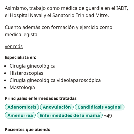
Asimismo, trabajo como médica de guardia en el IADT,
el Hospital Naval y el Sanatorio Trinidad Mitre.
Cuento además con formación y ejercicio como
médica legista.
Sobre mí
ver más
Especialista en:
Cirugía ginecológica
Histeroscopías
Cirugía ginecológica videolaparoscópica
Mastología
Principales enfermedades tratadas
Adenomiosis
Anovulación
Candidiasis vaginal
a11y_sr_
Amenorrea
Enfermedades de la mama
+49
Pacientes que atiendo