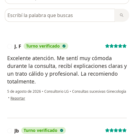
Busca en opiniones
J. F
Turno verificado
J
Excelente atención. Me sentí muy cómoda
durante la consulta, recibí explicaciones claras y
un trato cálido y profesional. La recomiendo
totalmente.
5 de agosto de 2026
•
Consultorio LG
•
Consultas sucesivas Ginecología
en opinión del usuario J. F
•
Reportar
Jb
Turno verificado
J