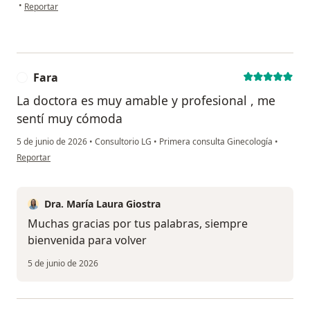
en opinión del usuario Ingrid valle
•
Reportar
Fara
F
La doctora es muy amable y profesional , me
sentí muy cómoda
5 de junio de 2026
•
Consultorio LG
•
Primera consulta Ginecología
•
en opinión del usuario Fara
Reportar
Dra. María Laura Giostra
Muchas gracias por tus palabras, siempre
bienvenida para volver
5 de junio de 2026