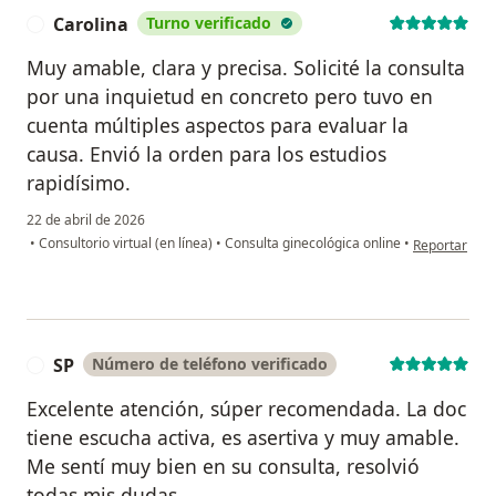
Carolina
Turno verificado
C
Muy amable, clara y precisa. Solicité la consulta
por una inquietud en concreto pero tuvo en
cuenta múltiples aspectos para evaluar la
causa. Envió la orden para los estudios
rapidísimo.
22 de abril de 2026
en opinión de
•
Consultorio virtual (en línea)
•
Consulta ginecológica online
•
Reportar
SP
Número de teléfono verificado
S
Excelente atención, súper recomendada. La doc
tiene escucha activa, es asertiva y muy amable.
Me sentí muy bien en su consulta, resolvió
todas mis dudas.