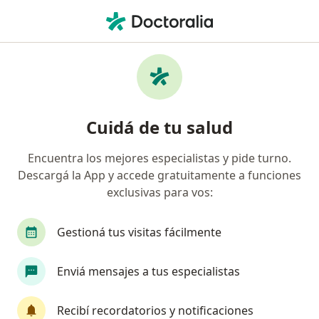
Men
¿Qué estás buscando?
Página De Inicio
Enfermedades
Vulvovaginitis
Vulvovaginitis - Información,
Cuidá de tu salud
expertos y preguntas frecuentes
Encuentra los mejores especialistas y pide turno.
¿Qué es?
Descargá la App y accede gratuitamente a funciones
exclusivas para vos:
Es una inflamación o infección de la vulva y la vagina.
Causas de Vulvovaginitis
Gestioná tus visitas fácilmente
La vulvovaginitis puede afectar a mujeres de
cualquier edad y puede ser causada por: -Bacterias,
Enviá mensajes a tus especialistas
hongos levaduriformes, virus y otros parásitos. -
Algunas enfermedades de transmisión sexual. -
Recibí recordatorios y notificaciones
Sustancias químicas que se encuentran en baños de