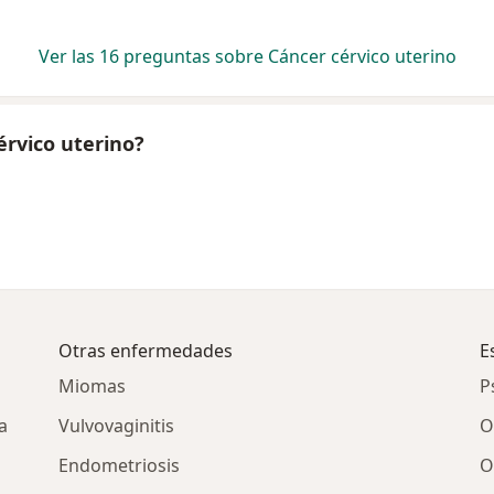
Ver las 16 preguntas sobre Cáncer cérvico uterino
érvico uterino?
Otras enfermedades
E
Miomas
P
a
Vulvovaginitis
O
Endometriosis
O