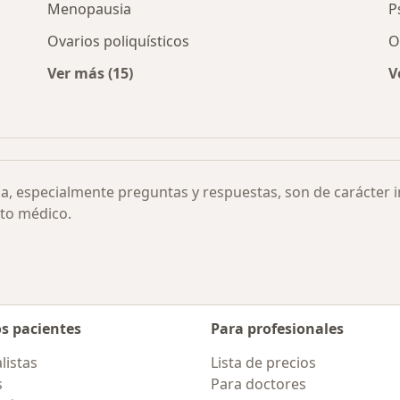
Menopausia
P
Ovarios poliquísticos
O
Ver más (15)
V
Más en esta categoría: Otras enfermedades
co uterino por ciudad
ia, especialmente preguntas y respuestas, son de carácter 
to médico.
os pacientes
Para profesionales
listas
Lista de precios
s
Para doctores