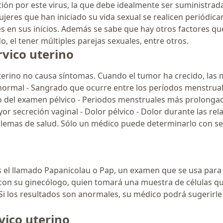
ión por este virus, la que debe idealmente ser suministrada a
jeres que han iniciado su vida sexual se realicen periódi
es en sus inicios. Además se sabe que hay otros factores q
, el tener múltiples parejas sexuales, entre otros.
rvico uterino
 uterino no causa síntomas. Cuando el tumor ha crecido, las
anormal - Sangrado que ocurre entre los períodos menstrua
l o del examen pélvico - Periodos menstruales más prolong
 secreción vaginal - Dolor pélvico - Dolor durante las re
blemas de salud. Sólo un médico puede determinarlo con seg
 el llamado Papanicolau o Pap, un examen que se usa para ex
con su ginecólogo, quien tomará una muestra de células q
 Si los resultados son anormales, su médico podrá sugerirle
vico uterino