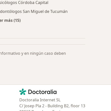
sicólogos Córdoba Capital
dontólogos San Miguel de Tucumán
er más (15)
Más en esta categoría: Especialistas más solicitados
informativo y en ningún caso deben
Contacto
Doctoralia - Página de inicio
Doctoralia Internet SL
C/ Josep Pla 2 - Building B2, floor 13