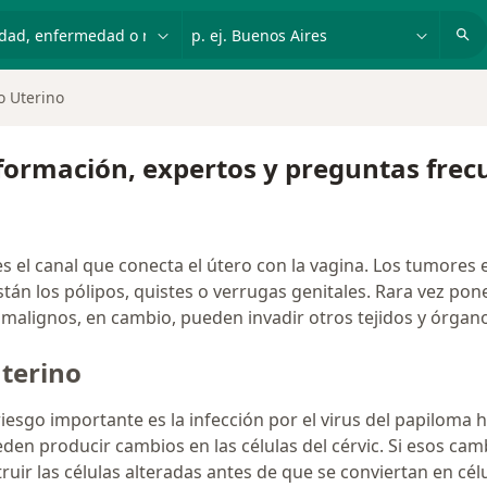
dad, enfermedad o nombre
p. ej. Buenos Aires
o Uterino
nformación, expertos y preguntas frec
 es el canal que conecta el útero con la vagina. Los tumores
án los pólipos, quistes o verrugas genitales. Rara vez ponen
 malignos, en cambio, pueden invadir otros tejidos y órgano
uterino
riesgo importante es la infección por el virus del papilom
den producir cambios en las células del cérvic. Si esos c
struir las células alteradas antes de que se conviertan en cé