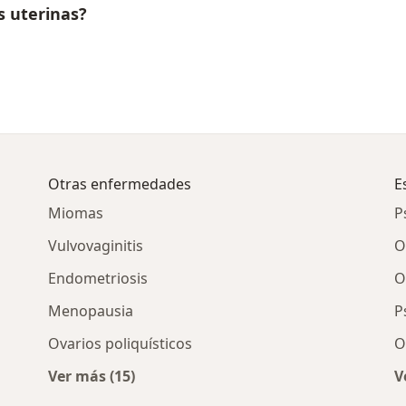
s uterinas?
Otras enfermedades
E
Miomas
P
Vulvovaginitis
O
Endometriosis
O
Menopausia
P
Ovarios poliquísticos
O
Ver más (15)
V
Más en esta categoría: Otras enfermedades