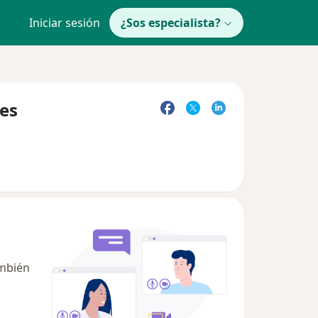
Iniciar sesión
¿Sos especialista?
tes
ambién