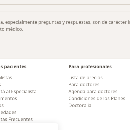
ia, especialmente preguntas y respuestas, son de carácter 
to médico.
os pacientes
Para profesionales
listas
Lista de precios
s
Para doctores
á al Especialista
Agenda para doctores
amentos
Condiciones de los Planes
os
Doctoralia
medades
tas Frecuentes
ión para móvil