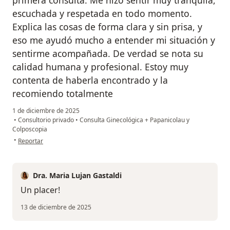
primera consulta. Me hizo sentir muy tranquila,
escuchada y respetada en todo momento.
Explica las cosas de forma clara y sin prisa, y
eso me ayudó mucho a entender mi situación y
sentirme acompañada. De verdad se nota su
calidad humana y profesional. Estoy muy
contenta de haberla encontrado y la
recomiendo totalmente
1 de diciembre de 2025
•
Consultorio privado
•
Consulta Ginecológica + Papanicolau y
Colposcopia
en opinión del usuario Iara Carolina
•
Reportar
Dra. Maria Lujan Gastaldi
Un placer!
13 de diciembre de 2025