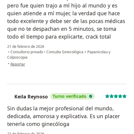
pero fue quien trajo a mí hijo al mundo y es
quien atiende a mí mujer, la verdad que hace
todo excelente y debe ser de las pocas médicas
que no te despachan en 5 minutos, se toma
todo el tiempo para explicarte, crack total
21 de febrero de 2026
•
Consultorio privado
•
Consulta Ginecológica + Papanicolau y
Colposcopia
en opinión del usuario Franco visaggio
•
Reportar
Keila Reynoso
Turno verificado
K
Sin dudas la mejor profesional del mundo,
dedicada, amorosa y explicativa. Es un placer
tenerla como ginecóloga
21 de febrero de 2026