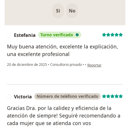
Si
No
Estefania
Turno verificado
E
Muy buena atención, excelente la explicación,
una excelente profesional
en opinión del usuario Est
20 de diciembre de 2025
•
Consultorio privado
•
•
Reportar
Victoria
Número de teléfono verificado
V
Gracias Dra. por la calidez y eficiencia de la
atención de siempre! Seguiré recomendando a
cada mujer que se atienda con vos