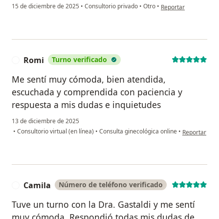
en opinión del usuario
15 de diciembre de 2025
•
Consultorio privado
•
Otro
•
Reportar
Romi
Turno verificado
R
Me sentí muy cómoda, bien atendida,
escuchada y comprendida con paciencia y
respuesta a mis dudas e inquietudes
13 de diciembre de 2025
en opinión de
•
Consultorio virtual (en línea)
•
Consulta ginecológica online
•
Reportar
Camila
Número de teléfono verificado
C
Tuve un turno con la Dra. Gastaldi y me sentí
muy cómoda. Respondió todas mis dudas de