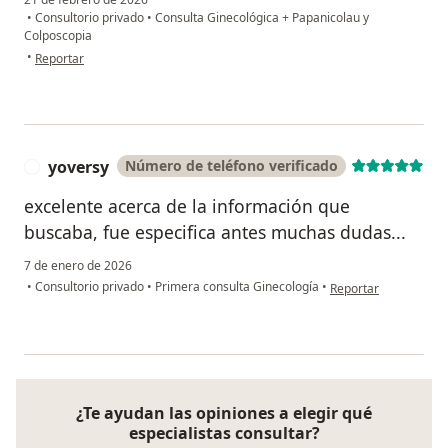
•
Consultorio privado
•
Consulta Ginecológica + Papanicolau y
Colposcopia
en opinión del usuario Keila Reynoso
•
Reportar
yoversy
Número de teléfono verificado
Y
excelente acerca de la información que
buscaba, fue especifica antes muchas dudas...
7 de enero de 2026
en opinión del usuari
•
Consultorio privado
•
Primera consulta Ginecología
•
Reportar
¿Te ayudan las opiniones a elegir qué
especialistas consultar?