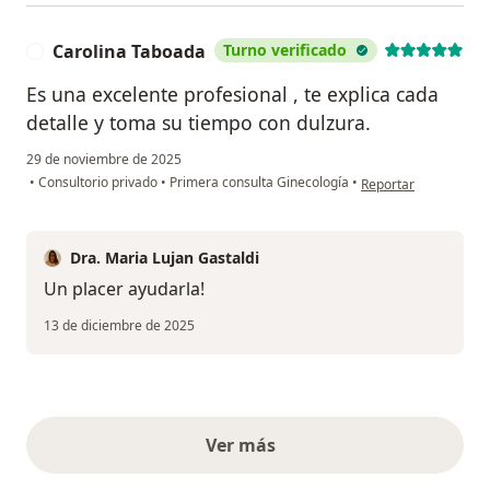
Carolina Taboada
Turno verificado
C
Es una excelente profesional , te explica cada
detalle y toma su tiempo con dulzura.
29 de noviembre de 2025
en opinión del usuar
•
Consultorio privado
•
Primera consulta Ginecología
•
Reportar
Dra. Maria Lujan Gastaldi
Un placer ayudarla!
13 de diciembre de 2025
Ver más
opiniones anteriores