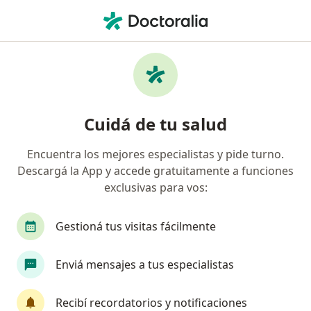
Men
Ginecólogo • Capital Federal, Capital Federal
Filtros
Obra social:
OSPJN
Ginecólogos recomendados de OSPJN en
Cuidá de tu salud
Capital Federal
Encuentra los mejores especialistas y pide turno.
Descargá la App y accede gratuitamente a funciones
exclusivas para vos:
Gestioná tus visitas fácilmente
Enviá mensajes a tus especialistas
Destacado
Dr. Ariel Bello
Recibí recordatorios y notificaciones
·
Ver más
Ginecólogo, Obstetra