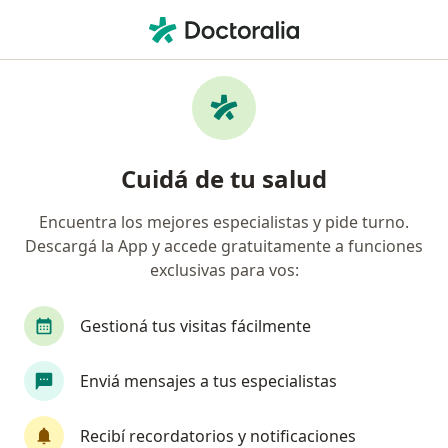
Men
Psicólogo • Rosario, Santa Fe
Filtros
Obra social:
IOMA
Psicólogos recomendados de IOMA en
Cuidá de tu salud
Rosario
Encuentra los mejores especialistas y pide turno.
Descargá la App y accede gratuitamente a funciones
exclusivas para vos:
Gestioná tus visitas fácilmente
Enviá mensajes a tus especialistas
Martín Podesta
·
Ver más
Psicólogo
Recibí recordatorios y notificaciones
15 opiniones