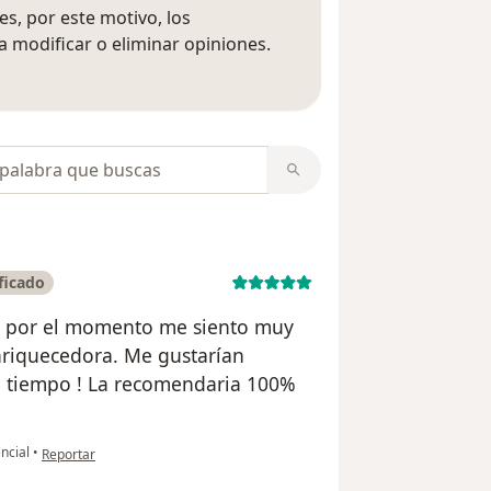
s, por este motivo, los
 modificar o eliminar opiniones.
 opiniones
opiniones
ficado
 por el momento me siento muy
nriquecedora. Me gustarían
l tiempo ! La recomendaria 100%
en opinión del usuario Diego Cygan
ncial
•
Reportar