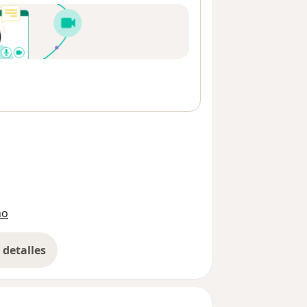
go después de la consulta Ver más
no
detalles
bre la dirección