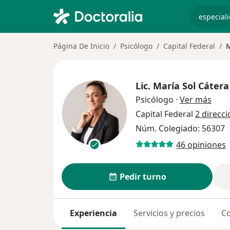
especiali
Página De Inicio
Psicólogo
Capital Federal
M
Lic.
María Sol Cátera
sobr
Psicólogo
·
Ver más
Capital Federal
2 direcc
Núm. Colegiado: 56307
46 opiniones
Pedir turno
Experiencia
Servicios y precios
Co