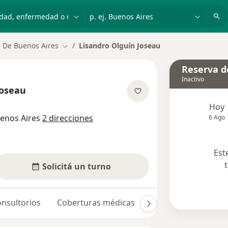
dad, enfermedad o nombre
p. ej. Buenos Aires
 De Buenos Aires
Lisandro Olguín Joseau
Cambiar de ciudad
Reserva de
Inactivo
Joseau
re las especializaciones
Hoy
enos Aires
2 direcciones
6 Ago
Est
Solicitá un turno
nsultorios
Coberturas médicas
Opiniones