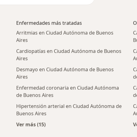
Enfermedades más tratadas
O
Arritmias en Ciudad Autónoma de Buenos
C
Aires
B
Cardiopatías en Ciudad Autónoma de Buenos
C
Aires
A
Desmayo en Ciudad Autónoma de Buenos
C
Aires
d
Enfermedad coronaria en Ciudad Autónoma
C
 cercanos
de Buenos Aires
d
Hipertensión arterial en Ciudad Autónoma de
C
Buenos Aires
A
Ver más (15)
V
Más en esta categoría: Enfermedades más 