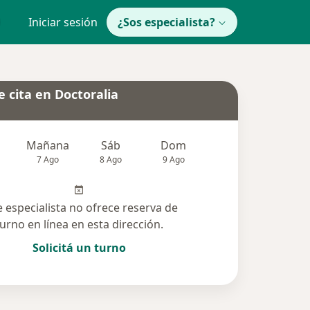
Iniciar sesión
¿Sos especialista?
 cita en Doctoralia
Mañana
Sáb
Dom
Lun
Mar
7 Ago
8 Ago
9 Ago
10 Ago
11 Ag
e especialista no ofrece reserva de
turno en línea en esta dirección.
Solicitá un turno