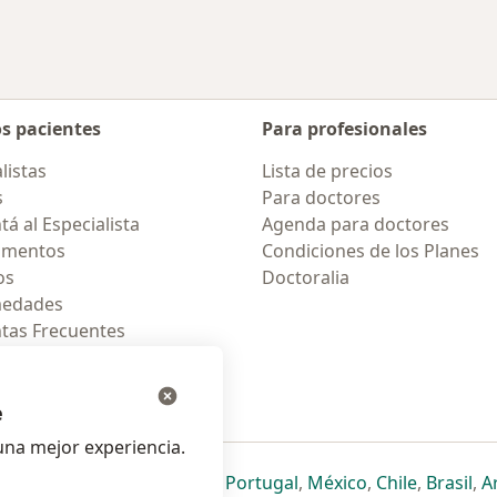
os pacientes
Para profesionales
listas
Lista de precios
s
Para doctores
á al Especialista
Agenda para doctores
amentos
Condiciones de los Planes
os
Doctoralia
medades
tas Frecuentes
ión para móvil
e
na mejor experiencia.
ueva pestaña
en una nueva pestaña
e abre en una nueva pestaña
se abre en una nueva pestaña
se abre en una nueva pestaña
se abre en una nueva pestaña
se abre en una nueva p
se abre en una
se abre e
se
Italia
,
Deutschland
,
Česko
,
Portugal
,
México
,
Chile
,
Brasil
,
A