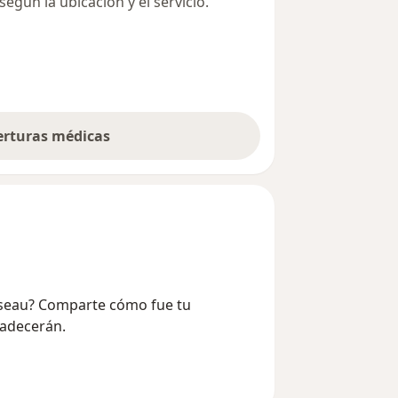
egún la ubicación y el servicio.
berturas médicas
Joseau? Comparte cómo fue tu
radecerán.