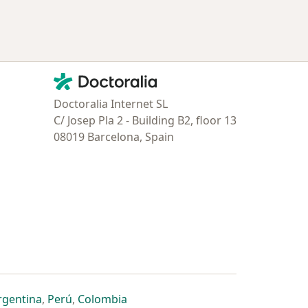
Contacto
Doctoralia - Página de inicio
Doctoralia Internet SL
C/ Josep Pla 2 - Building B2, floor 13
08019 Barcelona, Spain
estaña
 nueva pestaña
n una nueva pestaña
 abre en una nueva pestaña
se abre en una nueva pestaña
se abre en una nueva pestaña
se abre en una nueva pestaña
rgentina
,
Perú
,
Colombia