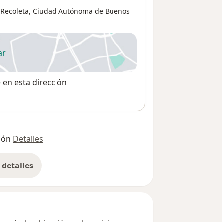
,
Recoleta
,
Ciudad Autónoma de Buenos
ar
 abre en una nueva pestaña
e en esta dirección
ión
Detalles
detalles
bre la dirección