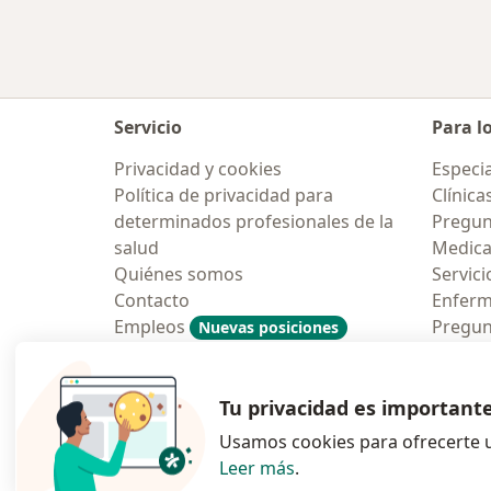
Servicio
Para l
Privacidad y cookies
Especia
Política de privacidad para
Clínica
determinados profesionales de la
Pregunt
salud
Medic
Quiénes somos
Servici
Contacto
Enfer
Empleos
Pregun
Nuevas posiciones
Condiciones Generales de
Aplicac
Contratación
Tu privacidad es important
Usamos cookies para ofrecerte u
Leer más
.
se abre en una n
se abre 
s
Polska
,
Türkiye
,
España
,