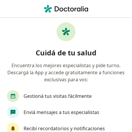
Men
Cardiólogo • Palermo, Ciudad Autónoma de Buenos Aires, Buenos Aires
Filtros
Obra social
Mapa
Cardiólogos en Palermo, Ciudad Autónoma
Cuidá de tu salud
de Buenos Aires
Encuentra los mejores especialistas y pide turno.
Descargá la App y accede gratuitamente a funciones
¿Cuál es tu obra social?
exclusivas para vos:
OSDE Binario
Swiss Medical
IOMA
Ga
Gestioná tus visitas fácilmente
Enviá mensajes a tus especialistas
Recibí recordatorios y notificaciones