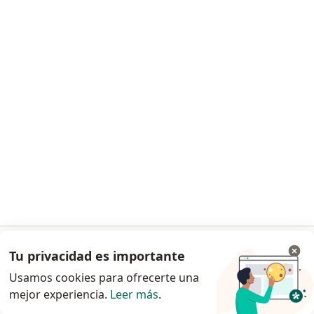
Dra. Sofía E. Maza
Cardiólogo
Guatemala 5455, Ciudad Autónoma de Buenos Aires
•
Mapa
Swiss Medical Center de los Arcos
Este especialista no ofrece reserva de turno en línea en esta dirección.
Solicitá un turno
1
2
3
4
5
...
11
Búsquedas relacionadas
Tu privacidad es importante
Ir a la app
Otros distritos en Ciudad Autónoma de Buenos
Usamos cookies para ofrecerte una
Aires
mejor experiencia.
Leer más
.
Continuar en el navegador
Cardiólogos en Recoleta