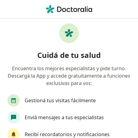
Men
Cardiólogo • Ciudad Autónoma de Buenos Aires, Buenos Aires
Filtros
Obra social:
Swiss Medical
Cardiólogos recomendados de Swiss Medical
Cuidá de tu salud
en Ciudad Autónoma de Buenos Aires
Encuentra los mejores especialistas y pide turno.
Descargá la App y accede gratuitamente a funciones
exclusivas para vos:
Gestioná tus visitas fácilmente
Enviá mensajes a tus especialistas
Destacado
Dra. María del Carmen Solis
Recibí recordatorios y notificaciones
·
Ver más
Cardiólogo, Médico clínico