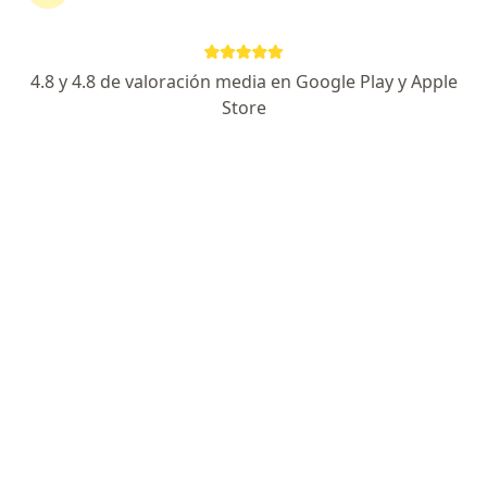
Dirección 1
Dirección 2
4.8 y 4.8 de valoración media en Google Play y Apple
Juan B. Ambrosetti 92 of 1d, Ciudad Autónoma de Buenos Aires
•
Mapa
Store
Consultorio Caballito
Acepta OSPJN
Consultas sucesivas Cardiología
$ 70.000
Este especialista no ofrece reserva de turno en línea en esta dirección.
Solicitá un turno