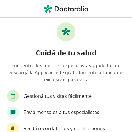
Men
Cardiólogo • Ciudad Autónoma de Buenos Aires, Buenos Aires
Filtros
Obra social:
OSPJN
Cardiólogos recomendados de OSPJN en
Cuidá de tu salud
Ciudad Autónoma de Buenos Aires
Encuentra los mejores especialistas y pide turno.
Descargá la App y accede gratuitamente a funciones
exclusivas para vos:
Gestioná tus visitas fácilmente
Enviá mensajes a tus especialistas
Dra. Mariana Carnevalini
·
Ver más
Cardiólogo
Recibí recordatorios y notificaciones
31 opiniones