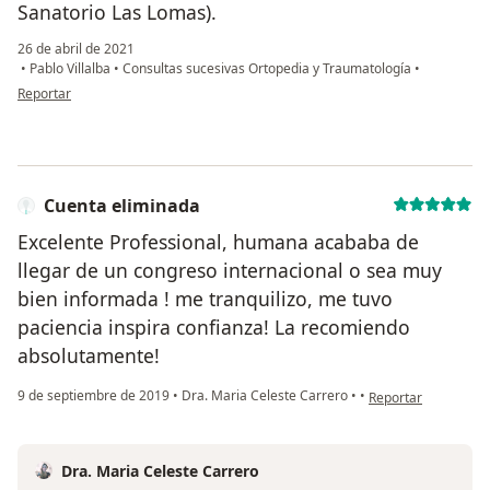
Sanatorio Las Lomas).
26 de abril de 2021
•
Pablo Villalba
•
Consultas sucesivas Ortopedia y Traumatología
•
en opinión del usuario Florencia Bianculli
Reportar
Cuenta eliminada
Excelente Professional, humana acababa de
llegar de un congreso internacional o sea muy
bien informada ! me tranquilizo, me tuvo
paciencia inspira confianza! La recomiendo
absolutamente!
en opinión del usua
9 de septiembre de 2019
•
Dra. Maria Celeste Carrero
•
•
Reportar
Dra. Maria Celeste Carrero