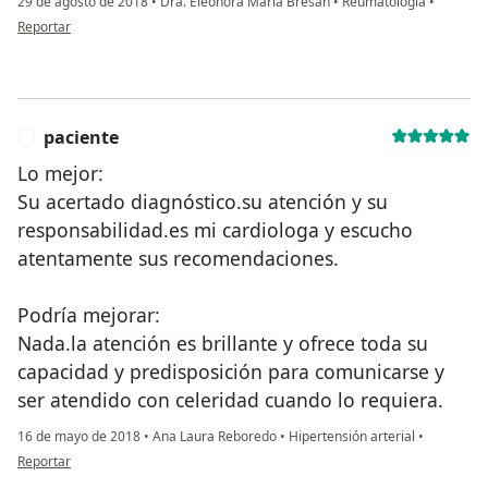
29 de agosto de 2018
•
Dra. Eleonora Maria Bresan
•
Reumatologia
•
en opinión del usuario paciente
Reportar
paciente
P
Lo mejor:
Su acertado diagnóstico.su atención y su
responsabilidad.es mi cardiologa y escucho
atentamente sus recomendaciones.
Podría mejorar:
Nada.la atención es brillante y ofrece toda su
capacidad y predisposición para comunicarse y
ser atendido con celeridad cuando lo requiera.
16 de mayo de 2018
•
Ana Laura Reboredo
•
Hipertensión arterial
•
en opinión del usuario paciente
Reportar