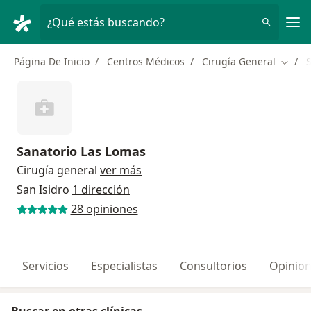
Men
¿Qué estás buscando?
Página De Inicio
Centros Médicos
Cirugía General
S
Cambi
Sanatorio Las Lomas
Cirugía general
ver más
San Isidro
1 dirección
28 opiniones
Servicios
Especialistas
Consultorios
Opinio
Buscar en otras clínicas