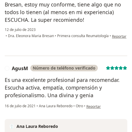
Bresan, estoy muy conforme, tiene algo que no
todos lo tienen (al menos en mi experiencia)
ESCUCHA. La super recomiendo!
12 de julio de 2023
en opinión d
•
Dra. Eleonora Maria Bresan
•
Primera consulta Reumatología
•
Reportar
AgusM
Número de teléfono verificado
A
Es una excelente profesional para recomendar.
Escucha activa, empatía, comprensión y
profesionalismo. Una divina y genia
en opinión del usuario Agu
16 de julio de 2021
•
Ana Laura Reboredo
•
Otro
•
Reportar
Ana Laura Reboredo