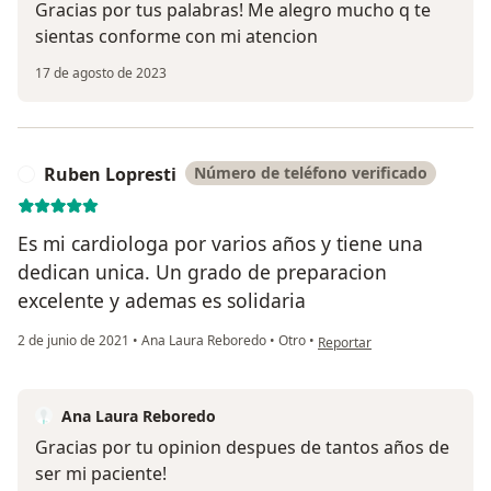
Gracias por tus palabras! Me alegro mucho q te
sientas conforme con mi atencion
17 de agosto de 2023
Ruben Lopresti
Número de teléfono verificado
R
Es mi cardiologa por varios años y tiene una
dedican unica. Un grado de preparacion
excelente y ademas es solidaria
en opinión del usuario Ruben
2 de junio de 2021
•
Ana Laura Reboredo
•
Otro
•
Reportar
Ana Laura Reboredo
Gracias por tu opinion despues de tantos años de
ser mi paciente!