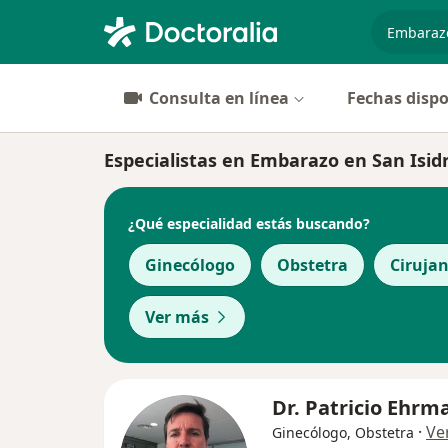
especiali
Consulta en línea
Fechas dispo
Especialistas en Embarazo en San Isid
¿Qué especialidad estás buscando?
Ginecólogo
Obstetra
Ciruja
Ver más
Dr. Patricio Ehrm
·
Ve
Ginecólogo, Obstetra