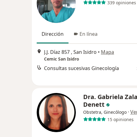
339 opiniones
Dirección
En línea
J.J. Díaz 857 , San Isidro
•
Mapa
Cemic San Isidro
Consultas sucesivas Ginecología
Dra. Gabriela Zal
Denett
·
Ve
Obstetra, Ginecólogo
15 opiniones