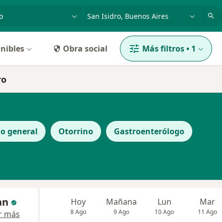
dad, enfermedad o nombre
p. ej. Buenos Aires
nibles
Obra social
Más filtros
•
1
ro
no general
Otorrino
Gastroenterólogo
an
Hoy
Mañana
Lun
Mar
8 Ago
9 Ago
10 Ago
11 Ago
r más