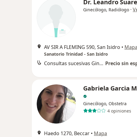
Dr. Leandro Suar
·
V
Ginecólogo, Radiólogo
AV SIR A FLEMING 590, San Isidro
•
Map
Sanatorio Trinidad - San Isidro
Consultas sucesivas Ginecología
Precio sin es
Gabriela Garcia 
Ginecólogo, Obstetra
4 opiniones
Haedo 1270, Beccar
•
Mapa