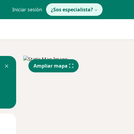
Iniciar sesión
¿Sos especialista?
Ampliar mapa
Mié
Jue
Vie
12 Ago
13 Ago
14 Ago