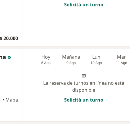
Solicitá un turno
a
$ 20.000
una
Hoy
Mañana
Lun
Mar
8 Ago
9 Ago
10 Ago
11 Ago
La reserva de turnos en línea no está
disponible
an Isidro
•
Mapa
Solicitá un turno