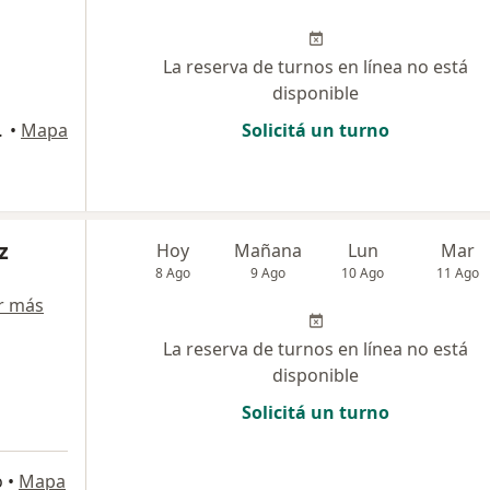
La reserva de turnos en línea no está
disponible
 San Isidro
•
Mapa
Solicitá un turno
z
Hoy
Mañana
Lun
Mar
8 Ago
9 Ago
10 Ago
11 Ago
r más
La reserva de turnos en línea no está
disponible
Solicitá un turno
o
•
Mapa