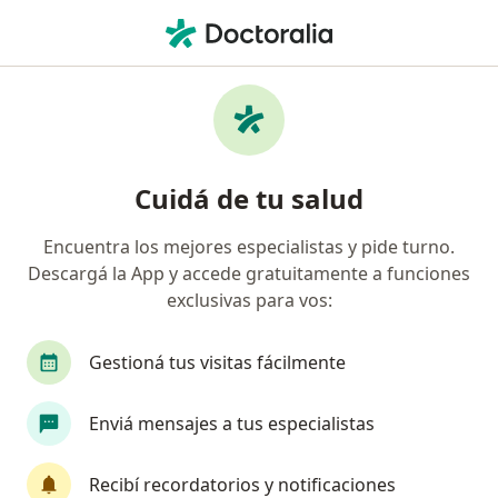
Men
Arritmias • Ciudad Autónoma de Buenos Aires, Buenos Aires
Filtros
• 1
Obra social
Mapa
Especialistas en Arritmias en Ciudad
Cuidá de tu salud
Autónoma de Buenos Aires
Encuentra los mejores especialistas y pide turno.
Descargá la App y accede gratuitamente a funciones
¿Qué especialidad estás buscando?
exclusivas para vos:
Cardiólogo
Médico clínico
Médico general 
Gestioná tus visitas fácilmente
Enviá mensajes a tus especialistas
Recibí recordatorios y notificaciones