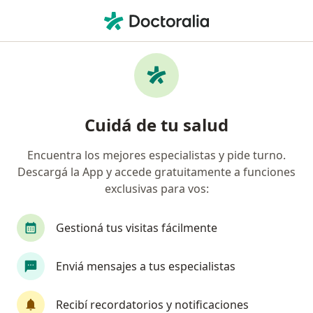
Men
Asma • Ciudad Autónoma de Buenos Aires, Buenos Aires
Filtros
• 1
Obra social
Mapa
Especialistas en Asma en Ciudad Autónoma
Cuidá de tu salud
de Buenos Aires
Encuentra los mejores especialistas y pide turno.
Descargá la App y accede gratuitamente a funciones
¿Qué especialidad estás buscando?
exclusivas para vos:
Médico clínico
Médico general y familiar
Gestioná tus visitas fácilmente
Enviá mensajes a tus especialistas
Recibí recordatorios y notificaciones