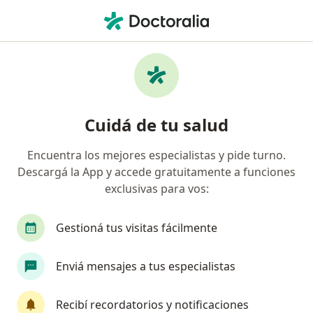
Men
Obesidad • Ciudad Autónoma de Buenos Aires, Buenos Aires
Filtros
• 1
Obra social
Mapa
Especialistas en Obesidad en Ciudad
Cuidá de tu salud
Autónoma de Buenos Aires
Encuentra los mejores especialistas y pide turno.
Descargá la App y accede gratuitamente a funciones
¿Qué especialidad estás buscando?
exclusivas para vos:
Psicólogo
Nutricionista
Médico clínico
Gestioná tus visitas fácilmente
Enviá mensajes a tus especialistas
Recibí recordatorios y notificaciones