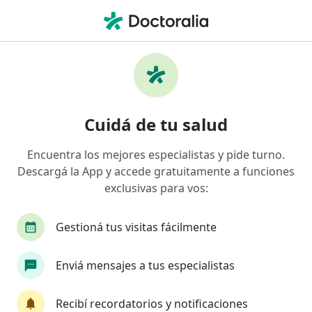
Men
Obesidad • San Martín, Buenos Aires
Filtros
• 1
Obra social
Mapa
Especialistas en Obesidad en San Martín
Cuidá de tu salud
Encuentra los mejores especialistas y pide turno.
¿Qué especialidad estás buscando?
Descargá la App y accede gratuitamente a funciones
Psicólogo
Nutricionista
Médico clínico
exclusivas para vos:
Gestioná tus visitas fácilmente
Enviá mensajes a tus especialistas
Recibí recordatorios y notificaciones