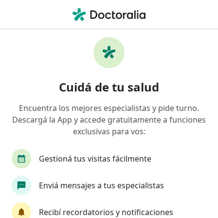
Men
Psicólogo • San Martín, Buenos Aires
Filtros
Obra social
Mapa
Psicólogos en San Martín
Cuidá de tu salud
Encuentra los mejores especialistas y pide turno.
¿Cuál es tu obra social?
Descargá la App y accede gratuitamente a funciones
OSDE Binario
Swiss Medical
IOMA
IA
exclusivas para vos:
Gestioná tus visitas fácilmente
Enviá mensajes a tus especialistas
Recibí recordatorios y notificaciones