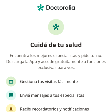
Men
Cardiólogo • Colegiales, Ciudad Autónoma de Buenos Aires, Buenos Aires
Filtros
Obra social
Mapa
Cardiólogos en Colegiales, Ciudad
Cuidá de tu salud
Autónoma de Buenos Aires
Encuentra los mejores especialistas y pide turno.
Descargá la App y accede gratuitamente a funciones
¿Cuál es tu obra social?
exclusivas para vos:
OSDE Binario
Swiss Medical
IOMA
Ga
Gestioná tus visitas fácilmente
Enviá mensajes a tus especialistas
Recibí recordatorios y notificaciones