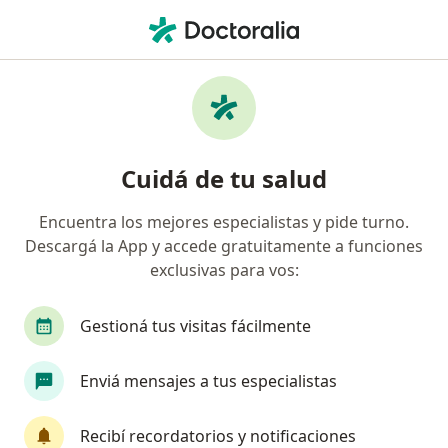
Men
Cardiólogo • Pilar, Buenos Aires
Filtros
Obra social
Mapa
Cardiólogos en Pilar
Cuidá de tu salud
Encuentra los mejores especialistas y pide turno.
¿Cuál es tu obra social?
Descargá la App y accede gratuitamente a funciones
OSDE Binario
Swiss Medical
IOMA
Ga
exclusivas para vos:
Gestioná tus visitas fácilmente
Enviá mensajes a tus especialistas
Recibí recordatorios y notificaciones