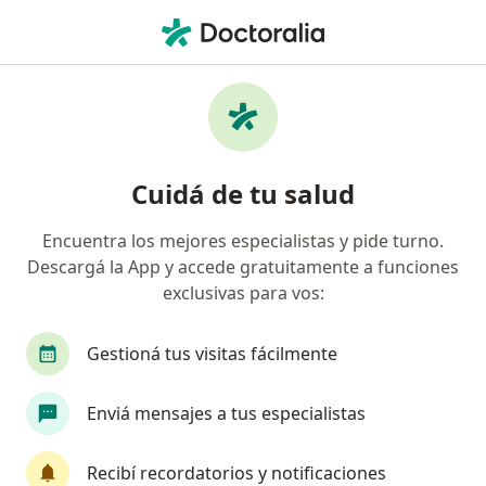
Men
Cardiólogo • Martínez, Buenos Aires
Filtros
Obra social
Mapa
Cardiólogos en Martínez
Cuidá de tu salud
Encuentra los mejores especialistas y pide turno.
¿Cuál es tu obra social?
Descargá la App y accede gratuitamente a funciones
OSDE Binario
Swiss Medical
IOMA
Ga
exclusivas para vos:
Gestioná tus visitas fácilmente
Enviá mensajes a tus especialistas
Recibí recordatorios y notificaciones