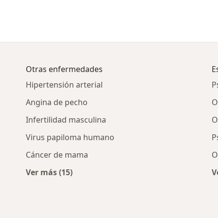
Otras enfermedades
E
Hipertensión arterial
P
Angina de pecho
O
Infertilidad masculina
O
Virus papiloma humano
P
Cáncer de mama
O
Ver más (15)
V
Más en esta categoría: Otras enfermedades
 de Chagas por ciudad