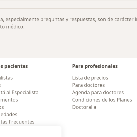
ia, especialmente preguntas y respuestas, son de carácter 
to médico.
os pacientes
Para profesionales
listas
Lista de precios
s
Para doctores
á al Especialista
Agenda para doctores
amentos
Condiciones de los Planes
os
Doctoralia
medades
tas Frecuentes
ión para móvil