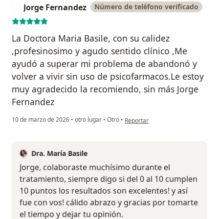
Jorge Fernandez
Número de teléfono verificado
J
La Doctora Maria Basile, con su calidez
,profesinosimo y agudo sentido clínico ,Me
ayudó a superar mi problema de abandonó y
volver a vivir sin uso de psicofarmacos.Le estoy
muy agradecido la recomiendo, sin más Jorge
Fernandez
en opinión del usuario Jorge Fern
10 de marzo de 2026
•
otro lugar
•
Otro
•
Reportar
Dra. María Basile
Jorge, colaboraste muchísimo durante el
tratamiento, siempre digo si del 0 al 10 cumplen
10 puntos los resultados son excelentes! y así
fue con vos! cálido abrazo y gracias por tomarte
el tiempo y dejar tu opinión.