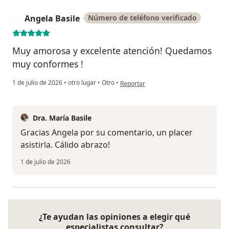
Angela Basile
Número de teléfono verificado
A
Muy amorosa y excelente atención! Quedamos
muy conformes !
en opinión del usuario Angela Basile
1 de julio de 2026
•
otro lugar
•
Otro
•
Reportar
Dra. María Basile
Gracias Angela por su comentario, un placer
asistirla. Cálido abrazo!
1 de julio de 2026
¿Te ayudan las opiniones a elegir qué
especialistas consultar?