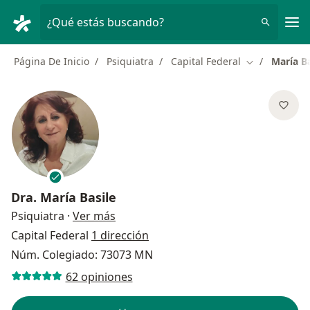
Men
¿Qué estás buscando?
Página De Inicio
Psiquiatra
Capital Federal
María Ba
Cambiar de c
Dra.
María Basile
sobre las especializaciones
Psiquiatra
·
Ver más
Capital Federal
1 dirección
Núm. Colegiado: 73073 MN
62 opiniones