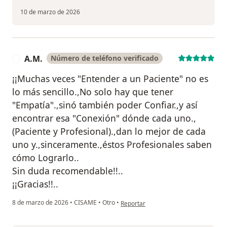
10 de marzo de 2026
A.M.
Número de teléfono verificado
A
¡¡Muchas veces "Entender a un Paciente" no es
lo más sencillo.,No solo hay que tener
"Empatía".,sinó también poder Confiar.,y así
encontrar esa "Conexión" dónde cada uno.,
(Paciente y Profesional).,dan lo mejor de cada
uno y.,sinceramente.,éstos Profesionales saben
cómo Lograrlo..
Sin duda recomendable!!..
¡¡Gracias!!..
en opinión del usuario A.M.
8 de marzo de 2026
•
CISAME
•
Otro
•
Reportar