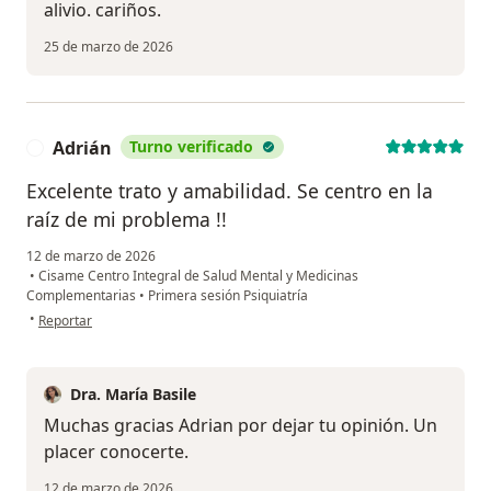
alivio. cariños.
25 de marzo de 2026
Adrián
Turno verificado
A
Excelente trato y amabilidad. Se centro en la
raíz de mi problema !!
12 de marzo de 2026
•
Cisame Centro Integral de Salud Mental y Medicinas
Complementarias
•
Primera sesión Psiquiatría
en opinión del usuario Adrián
•
Reportar
Dra. María Basile
Muchas gracias Adrian por dejar tu opinión. Un
placer conocerte.
12 de marzo de 2026