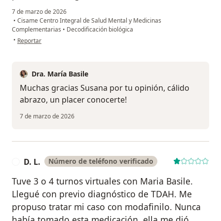
7 de marzo de 2026
•
Cisame Centro Integral de Salud Mental y Medicinas
Complementarias
•
Decodificación biológica
en opinión del usuario SUSANA B. GALIZIA
•
Reportar
Dra. María Basile
Muchas gracias Susana por tu opinión, cálido
abrazo, un placer conocerte!
7 de marzo de 2026
D. L.
Número de teléfono verificado
D
Tuve 3 o 4 turnos virtuales con Maria Basile.
Llegué con previo diagnóstico de TDAH. Me
propuso tratar mi caso con modafinilo. Nunca
había tomado esta medicación, ella me dió