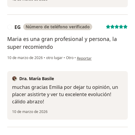
EG
Número de teléfono verificado
E
Maria es una gran profesional y persona, la
super recomiendo
en opinión del usuario EG
10 de marzo de 2026
•
otro lugar
•
Otro
•
Reportar
Dra. María Basile
muchas gracias Emilia por dejar tu opinión, un
placer asistirte y ver tu excelente evolución!
cálido abrazo!
10 de marzo de 2026