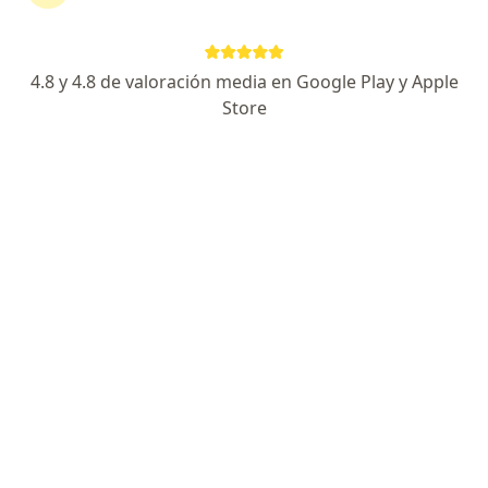
140 opiniones
Dirección
En línea
4.8 y 4.8 de valoración media en Google Play y Apple
Store
Corrientes, Capital Federal
•
Mapa
Capital Federal On Line
Acepta Swiss Medical
Consulta en línea
desde $ 90.000
Este especialista no ofrece reserva de turno en línea en esta dirección.
Solicitá un turno