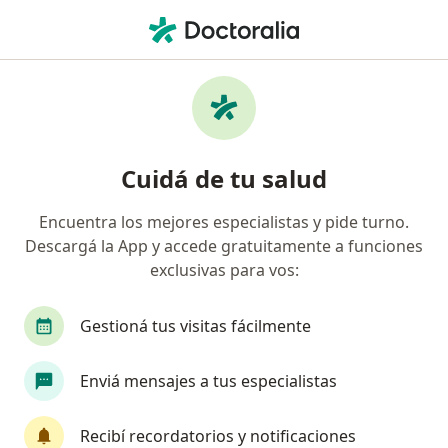
Men
Psiquiatra • Capital Federal, Capital Federal
Filtros
Obra social:
Swiss Medical
Psiquiatras recomendados de Swiss Medical
Cuidá de tu salud
en Capital Federal
Encuentra los mejores especialistas y pide turno.
Descargá la App y accede gratuitamente a funciones
exclusivas para vos:
Gestioná tus visitas fácilmente
Enviá mensajes a tus especialistas
Destacado
Dr. Demian Canessa
Recibí recordatorios y notificaciones
Psiquiatra