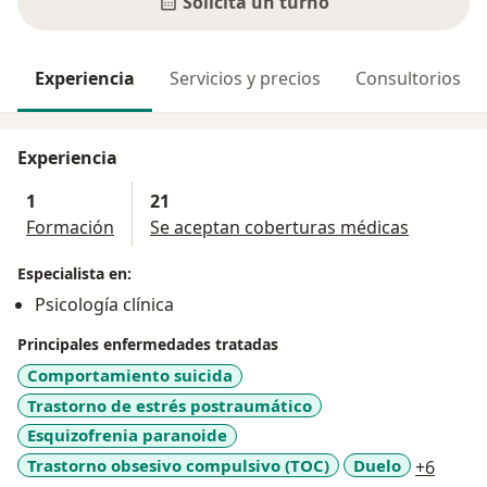
Solicitá un turno
Experiencia
Servicios y precios
Consultorios
Experiencia
1
21
Formación
Se aceptan coberturas médicas
Especialista en:
Psicología clínica
Principales enfermedades tratadas
Comportamiento suicida
Trastorno de estrés postraumático
Esquizofrenia paranoide
a11y_
Trastorno obsesivo compulsivo (TOC)
Duelo
+6