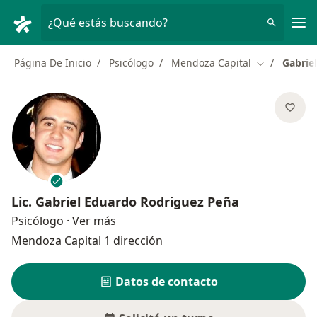
Men
¿Qué estás buscando?
Página De Inicio
Psicólogo
Mendoza Capital
Gabrie
Cambiar de 
Lic.
Gabriel Eduardo Rodriguez Peña
sobre las especializaciones
Psicólogo
·
Ver más
Mendoza Capital
1 dirección
Datos de contacto