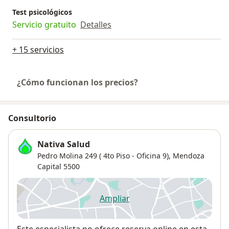
Test psicológicos
Servicio gratuito
Detalles
+ 15 servicios
¿Cómo funcionan los precios?
Consultorio
Nativa Salud
Pedro Molina 249 ( 4to Piso - Oficina 9),
Mendoza
Capital
5500
Ampliar
se abre en una nueva pestañ
Disponibilidad