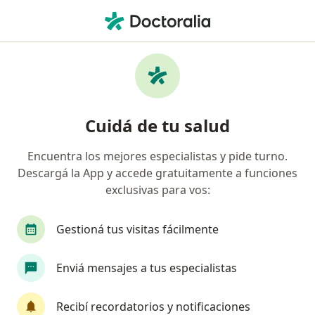
Men
Trastornos Del Sueño • Mendoza Capital, Mendoza
Filtros
• 1
Obra social
Mapa
Especialistas en Trastornos del sueño en
Cuidá de tu salud
Mendoza Capital
Encuentra los mejores especialistas y pide turno.
Descargá la App y accede gratuitamente a funciones
¿Qué especialidad estás buscando?
exclusivas para vos:
Psicólogo
Psiquiatra
Psicoanalista
T
Gestioná tus visitas fácilmente
Enviá mensajes a tus especialistas
Recibí recordatorios y notificaciones