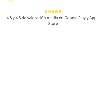
Lic. Micaela Flamarique
4.8 y 4.8 de valoración media en Google Play y Apple
·
Ver más
Psicólogo
Store
63 opiniones
Especialista en Trastornos de Ansiedad en la Mujer
Especialista en Terapia Cognitivo Conductual
Certificado de Doctoralia a la Excelencia 2023
Dirección
En línea
Mendoza Capital
•
Mapa
Sólo consultas online
Terapia cognitivo conductual
$ 49.700
Este especialista no ofrece reserva de turno en línea en esta dirección.
Solicitá un turno