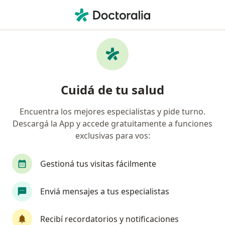
Men
Trastorno De Ansiedad Generalizada Tag • Mendoza Capital, Mendoza
Filtros
• 1
Obra social
Mapa
Especialistas en Trastorno de ansiedad
Cuidá de tu salud
generalizada (TAG) en Mendoza Capital
Encuentra los mejores especialistas y pide turno.
Descargá la App y accede gratuitamente a funciones
¿Qué especialidad estás buscando?
exclusivas para vos:
Psicólogo
Psicoanalista
Médico general y 
Gestioná tus visitas fácilmente
Enviá mensajes a tus especialistas
Recibí recordatorios y notificaciones