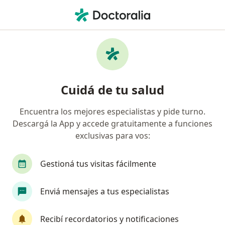
Men
Psicólogo • Mendoza Capital, Mendoza
Filtros
Obra social:
Medifé
Psicólogos recomendados de Medifé en
Cuidá de tu salud
Mendoza Capital
Encuentra los mejores especialistas y pide turno.
Descargá la App y accede gratuitamente a funciones
exclusivas para vos:
Gestioná tus visitas fácilmente
Enviá mensajes a tus especialistas
Lic. Daniel Cicchiello
·
Ver más
Psicólogo
Recibí recordatorios y notificaciones