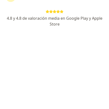
Dirección 1
Dirección 2
Avenida San Martín 1035, Mendoza Capital
•
Mapa
4.8 y 4.8 de valoración media en Google Play y Apple
Humana Psicología
Store
Acepta Medifé
Este especialista no ofrece reserva de turno en línea en esta dirección.
Solicitá un turno
Elida Graciela Mussa
·
Ver más
Psicólogo, Psicoanalista