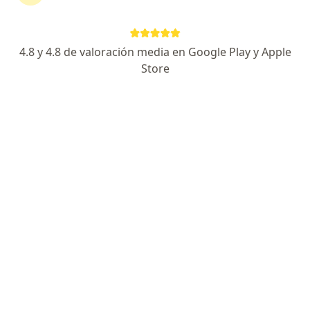
Dirección 1
Dirección 2
Agustin Alvarez 404, Mendoza Capital
•
Mapa
4.8 y 4.8 de valoración media en Google Play y Apple
Procthos - Centro Privado Enfermedades Ano - Recto - Colon
Store
Acepta Medifé
Consultas sucesivas Cirugía General
Precio sin especificar
Este especialista no ofrece reserva de turno en línea en esta dirección.
Solicitá un turno