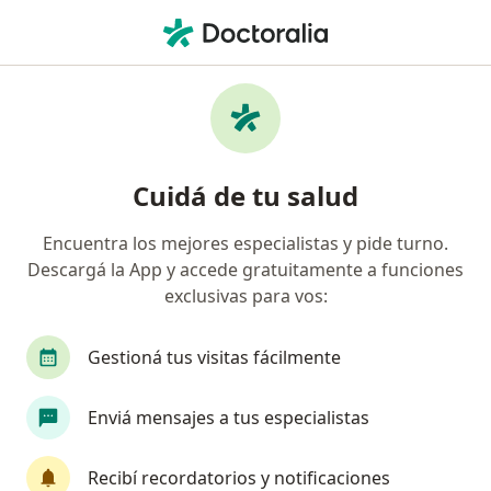
Men
Cirujano General • Mendoza Capital, Mendoza
Filtros
Obra social:
Medifé
Cirujanos generales recomendados de
Cuidá de tu salud
Medifé en Mendoza Capital
Encuentra los mejores especialistas y pide turno.
Descargá la App y accede gratuitamente a funciones
exclusivas para vos:
Gestioná tus visitas fácilmente
Enviá mensajes a tus especialistas
Dr. Pablo Blanco
·
Ver más
Cirujano general, Cirujano digestivo
Recibí recordatorios y notificaciones