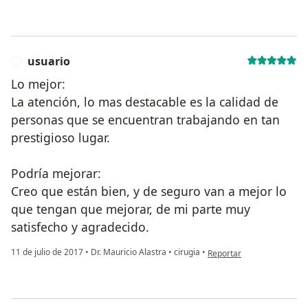
usuario
U
Lo mejor:
La atención, lo mas destacable es la calidad de
personas que se encuentran trabajando en tan
prestigioso lugar.
Podría mejorar:
Creo que están bien, y de seguro van a mejor lo
que tengan que mejorar, de mi parte muy
satisfecho y agradecido.
en opinión del usuario usu
11 de julio de 2017
•
Dr. Mauricio Alastra
•
cirugia
•
Reportar