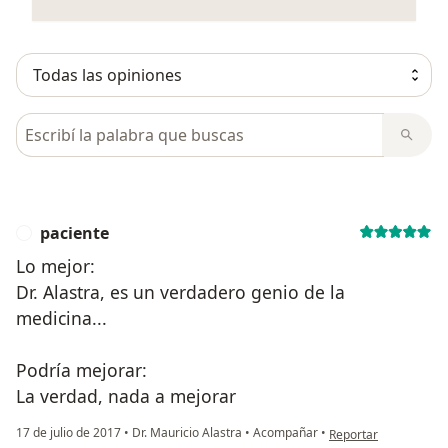
Busca en opiniones
paciente
P
Lo mejor:
Dr. Alastra, es un verdadero genio de la
medicina...
Podría mejorar:
La verdad, nada a mejorar
en opinión del usuari
17 de julio de 2017
•
Dr. Mauricio Alastra
•
Acompañar
•
Reportar