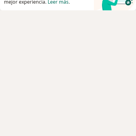
mejor experiencia.
Leer más
.
Servicio
Privacidad y cookies
Política de privacidad para determinados
profesionales de la salud
Quiénes somos
Contacto
Empleos
Nuevas posiciones
Condiciones Generales de Contratación
Para los pacientes
Especialistas
Clínicas
Preguntá al Especialista
Medicamentos
Servicios
Enfermedades