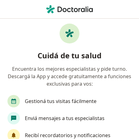
Men
Psicólogo • Paraná, Entre Ríos
Filtros
Obra social:
Medifé
Psicólogos recomendados de Medifé en
Cuidá de tu salud
Paraná
Encuentra los mejores especialistas y pide turno.
Descargá la App y accede gratuitamente a funciones
exclusivas para vos:
Gestioná tus visitas fácilmente
Enviá mensajes a tus especialistas
Lic. Sebastian Sigal
·
Ver más
Psicólogo
Recibí recordatorios y notificaciones
15 opiniones