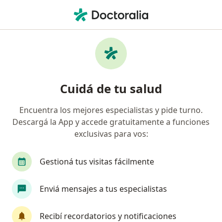
Men
Fobia Específica O Simple • Paraná, Entre Ríos
Filtros
• 1
Obra social
Mapa
Especialistas en Fobia específica o simple en
Cuidá de tu salud
Paraná
Encuentra los mejores especialistas y pide turno.
Descargá la App y accede gratuitamente a funciones
¿Qué especialidad estás buscando?
exclusivas para vos:
Psicólogo
Psiquiatra
Nutricionista
P
Gestioná tus visitas fácilmente
Enviá mensajes a tus especialistas
Recibí recordatorios y notificaciones