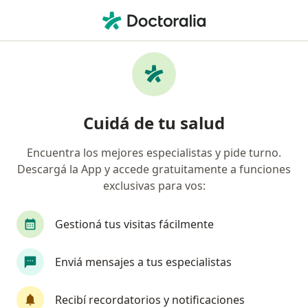
Men
Psicodiagnósticos De Las Funciones Cognitivas • Mendoza Capital, Mendoza
Filtros
• 1
Obra social
Mapa
Especialistas en Psicodiagnósticos de las
Cuidá de tu salud
funciones cognitivas Mendoza Capital
Encuentra los mejores especialistas y pide turno.
Descargá la App y accede gratuitamente a funciones
¿Qué especialidad estás buscando?
exclusivas para vos:
Psicólogo
Psicoanalista
Nutricionista
Gestioná tus visitas fácilmente
Enviá mensajes a tus especialistas
Recibí recordatorios y notificaciones