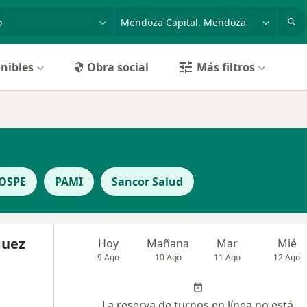
dad, enfermedad o nombre
p. ej. Buenos Aires
nibles
Obra social
Más filtros
OSPE
PAMI
Sancor Salud
guez
Hoy
Mañana
Mar
Mié
9 Ago
10 Ago
11 Ago
12 Ago
La reserva de turnos en línea no está