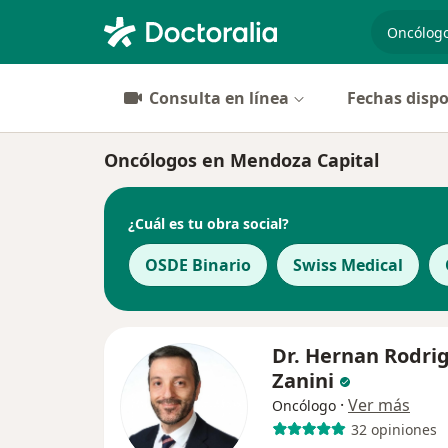
especiali
Consulta en línea
Fechas dispo
Oncólogos en Mendoza Capital
¿Cuál es tu obra social?
OSDE Binario
Swiss Medical
Dr. Hernan Rodri
Zanini
·
Ver más
Oncólogo
32 opiniones