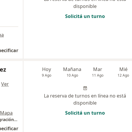
disponible
Solicitá un turno
pa
pecificar
ez
Hoy
Mañana
Mar
Mié
9 Ago
10 Ago
11 Ago
12 Ago
·
Ver
La reserva de turnos en línea no está
disponible
Mapa
Solicitá un turno
Coir - Fundación Centro Oncológico de Integración Regional
pecificar