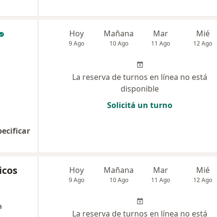
Hoy
Mañana
Mar
Mié
9 Ago
10 Ago
11 Ago
12 Ago
La reserva de turnos en línea no está
disponible
Solicitá un turno
pecificar
icos
Hoy
Mañana
Mar
Mié
9 Ago
10 Ago
11 Ago
12 Ago
a
La reserva de turnos en línea no está