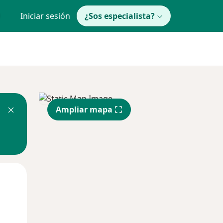
Iniciar sesión
¿Sos especialista?
Ampliar mapa
Jue
Vie
Sáb
13 Ago
14 Ago
15 Ago