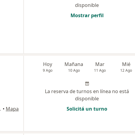
disponible
Mostrar perfil
Hoy
Mañana
Mar
Mié
9 Ago
10 Ago
11 Ago
12 Ago
La reserva de turnos en línea no está
disponible
doy Cruz
•
Mapa
Solicitá un turno