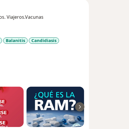
os. Viajeros.Vacunas
Balanitis
Candidiasis
seases