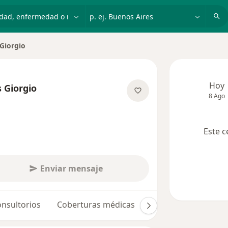
dad, enfermedad o nombre
p. ej. Buenos Aires
 Giorgio
Hoy
s Giorgio
8 Ago
re las especializaciones
Este c
Enviar mensaje
nsultorios
Coberturas médicas
Opiniones (6)