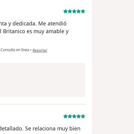
nta y dedicada. Me atendió
l Britanico es muy amable y
en opinión del usuario Andrea
Consulta en línea
•
Reportar
 detallado. Se relaciona muy bien