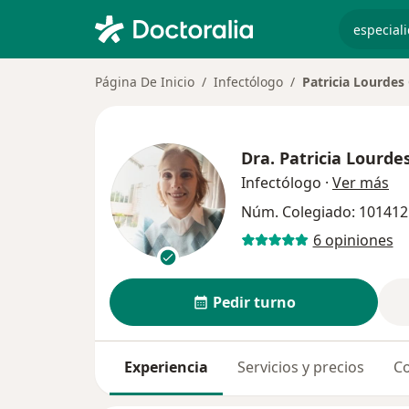
especiali
Página De Inicio
Infectólogo
Patricia Lourdes
Dra.
Patricia Lourde
sob
Infectólogo
·
Ver más
Núm. Colegiado: 101412
6 opiniones
Pedir turno
Experiencia
Servicios y precios
Co