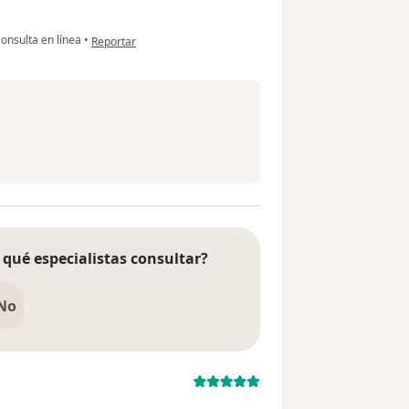
en opinión del usuario Javier
onsulta en línea
•
Reportar
 qué especialistas consultar?
No