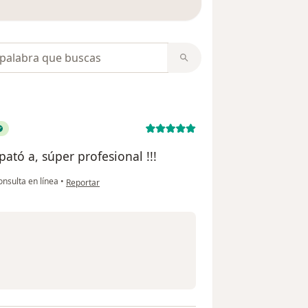
opiniones
ató a, súper profesional !!!
en opinión del usuario Antonio Torquatti
nsulta en línea
•
Reportar