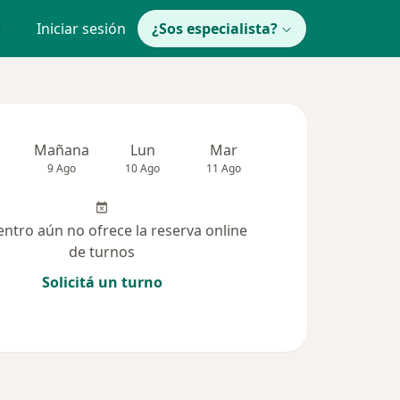
Iniciar sesión
¿Sos especialista?
Mañana
Lun
Mar
Mié
Jue
9 Ago
10 Ago
11 Ago
12 Ago
13 Ag
entro aún no ofrece la reserva online
de turnos
Solicitá un turno